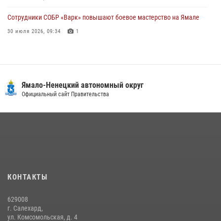
Сотрудники СОБР «Варк» повышают боевое мастерство на Ямале
30 июля 2026, 09:34
1
«Каникулы с Росгвардией» продолжаются на Ямале
18 июля 2026, 09:36
3
«Росгвардия. Вехи истории»: войска правопорядка на охране
Ямало-Ненецкий автономный округ
стратегических объектов поверженной Германии (видео)
Официальный сайт Правительства
15 июля 2026, 11:18
1
На Ямале подведены итоги работы вневедомственной охраны
Росгвардии за первое полугодие 2026 года
14 июля 2026, 06:53
«Росгвардия. Вехи истории»: борьба войск правопорядка против
КОНТАКТЫ
бандитско-националистического подполья (видео)
20 июля 2026, 09:03
1
629008
г. Салехард,
ул. Комсомольская, д. 4