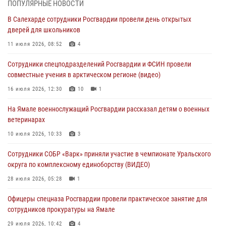
03 августа 2026, 07:21
2
ПОПУЛЯРНЫЕ НОВОСТИ
В Салехарде сотрудники Росгвардии провели день открытых
Генерал-полковник Юрий Аверин выступил на Всероссийском
дверей для школьников
молодёжном образовательном форуме «Территория смыслов»
11 июля 2026, 08:52
4
03 августа 2026, 06:54
2
Сотрудники спецподразделений Росгвардии и ФСИН провели
Директор Росгвардии Герой России генерал армии Виктор Золотов
совместные учения в арктическом регионе (видео)
поздравил специалистов подразделений тыла с профессиональным
праздником
16 июля 2026, 12:30
10
1
01 августа 2026, 11:28
На Ямале военнослужащий Росгвардии рассказал детям о военных
ветеринарах
Сотрудники СОБР «Варк» повышают боевое мастерство на Ямале
10 июля 2026, 10:33
3
30 июля 2026, 09:34
1
Сотрудники СОБР «Варк» приняли участие в чемпионате Уральского
Офицеры спецназа Росгвардии провели практическое занятие для
округа по комплексному единоборству (ВИДЕО)
сотрудников прокуратуры на Ямале
28 июля 2026, 05:28
1
29 июля 2026, 10:42
4
Офицеры спецназа Росгвардии провели практическое занятие для
сотрудников прокуратуры на Ямале
29 июля 2026, 10:42
4