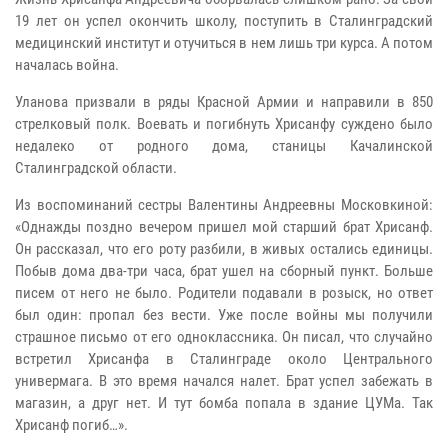
19 лет он успел окончить школу, поступить в Сталинградский
медицинский институт и отучиться в нем лишь три курса. А потом
началась война.
Уланова призвали в ряды Красной Армии и направили в 850
стрелковый полк. Воевать и погибнуть Хрисанфу суждено было
недалеко от родного дома, станицы Качалинской
Сталинградской области.
Из воспоминаний сестры Валентины Андреевны Московкиной:
«Однажды поздно вечером пришел мой старший брат Хрисанф.
Он рассказал, что его роту разбили, в живых остались единицы.
Побыв дома два-три часа, брат ушел на сборный пункт. Больше
писем от него не было. Родители подавали в розыск, но ответ
был один: пропал без вести. Уже после войны мы получили
страшное письмо от его одноклассника. Он писал, что случайно
встретил Хрисанфа в Сталинграде около Центрального
универмага. В это время начался налет. Брат успел забежать в
магазин, а друг нет. И тут бомба попала в здание ЦУМа. Так
Хрисанф погиб…».