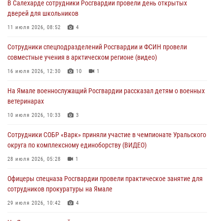
В Салехарде сотрудники Росгвардии провели день открытых
Генерал-полковник Юрий Аверин выступил на Всероссийском
дверей для школьников
молодёжном образовательном форуме «Территория смыслов»
11 июля 2026, 08:52
4
03 августа 2026, 06:54
2
Сотрудники спецподразделений Росгвардии и ФСИН провели
Директор Росгвардии Герой России генерал армии Виктор Золотов
совместные учения в арктическом регионе (видео)
поздравил специалистов подразделений тыла с профессиональным
праздником
16 июля 2026, 12:30
10
1
01 августа 2026, 11:28
На Ямале военнослужащий Росгвардии рассказал детям о военных
ветеринарах
Сотрудники СОБР «Варк» повышают боевое мастерство на Ямале
10 июля 2026, 10:33
3
30 июля 2026, 09:34
1
Сотрудники СОБР «Варк» приняли участие в чемпионате Уральского
Офицеры спецназа Росгвардии провели практическое занятие для
округа по комплексному единоборству (ВИДЕО)
сотрудников прокуратуры на Ямале
28 июля 2026, 05:28
1
29 июля 2026, 10:42
4
Офицеры спецназа Росгвардии провели практическое занятие для
сотрудников прокуратуры на Ямале
29 июля 2026, 10:42
4