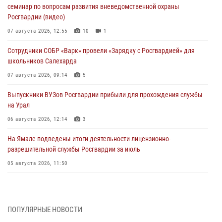
семинар по вопросам развития вневедомственной охраны
Росгвардии (видео)
07 августа 2026, 12:55
10
1
Сотрудники СОБР «Варк» провели «Зарядку с Росгвардией» для
школьников Салехарда
07 августа 2026, 09:14
5
Выпускники ВУЗов Росгвардии прибыли для прохождения службы
на Урал
06 августа 2026, 12:14
3
На Ямале подведены итоги деятельности лицензионно-
разрешительной службы Росгвардии за июль
05 августа 2026, 11:50
Росгвардия обеспечила общественный порядок в период
празднования Дня ВДВ на Ямале
03 августа 2026, 07:21
2
ПОПУЛЯРНЫЕ НОВОСТИ