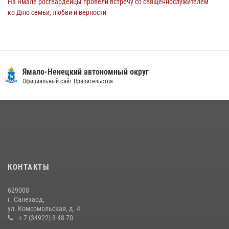
На Ямале росгвардейцы провели встречу со священнослужителем
ко Дню семьи, любви и верности
08 июля 2026, 09:28
1
Сотрудники СОБР «Варк» повышают боевое мастерство на Ямале
30 июля 2026, 09:34
1
Ямало-Ненецкий автономный округ
«Каникулы с Росгвардией» продолжаются на Ямале
Официальный сайт Правительства
18 июля 2026, 09:36
3
«Росгвардия. Вехи истории»: войска правопорядка на охране
стратегических объектов поверженной Германии (видео)
15 июля 2026, 11:18
1
На Ямале подведены итоги работы вневедомственной охраны
КОНТАКТЫ
Росгвардии за первое полугодие 2026 года
14 июля 2026, 06:53
629008
г. Салехард,
ул. Комсомольская, д. 4
+ 7 (34922) 3-48-70