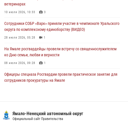
ветеринарах
Сотрудники СОБР «Варк» повышают боевое мастерство на Ямале
10 июля 2026, 10:33
3
30 июля 2026, 09:34
1
Сотрудники СОБР «Варк» приняли участие в чемпионате Уральского
Офицеры спецназа Росгвардии провели практическое занятие для
округа по комплексному единоборству (ВИДЕО)
сотрудников прокуратуры на Ямале
28 июля 2026, 05:28
1
29 июля 2026, 10:42
4
На Ямале росгвардейцы провели встречу со священнослужителем
ко Дню семьи, любви и верности
08 июля 2026, 09:28
1
Офицеры спецназа Росгвардии провели практическое занятие для
сотрудников прокуратуры на Ямале
29 июля 2026, 10:42
4
Сотрудники СОБР «Варк» повышают боевое мастерство на Ямале
30 июля 2026, 09:34
1
Ямало-Ненецкий автономный округ
«Каникулы с Росгвардией» продолжаются на Ямале
Официальный сайт Правительства
18 июля 2026, 09:36
3