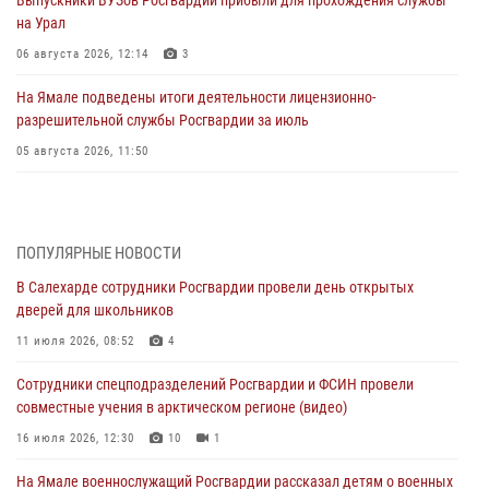
Выпускники ВУЗов Росгвардии прибыли для прохождения службы
на Урал
06 августа 2026, 12:14
3
На Ямале подведены итоги деятельности лицензионно-
разрешительной службы Росгвардии за июль
05 августа 2026, 11:50
Росгвардия обеспечила общественный порядок в период
празднования Дня ВДВ на Ямале
03 августа 2026, 07:21
2
ПОПУЛЯРНЫЕ НОВОСТИ
В Салехарде сотрудники Росгвардии провели день открытых
Генерал-полковник Юрий Аверин выступил на Всероссийском
дверей для школьников
молодёжном образовательном форуме «Территория смыслов»
11 июля 2026, 08:52
4
03 августа 2026, 06:54
2
Сотрудники спецподразделений Росгвардии и ФСИН провели
Директор Росгвардии Герой России генерал армии Виктор Золотов
совместные учения в арктическом регионе (видео)
поздравил специалистов подразделений тыла с профессиональным
праздником
16 июля 2026, 12:30
10
1
01 августа 2026, 11:28
На Ямале военнослужащий Росгвардии рассказал детям о военных