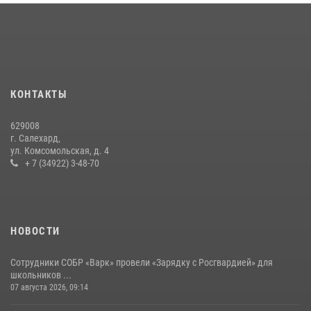
«Росгвардия. Вехи истории»: войска правопорядка на охране
стратегических объектов поверженной Германии (видео)
15 июля 2026, 11:18
1
На Ямале подведены итоги работы вневедомственной охраны
КОНТАКТЫ
Росгвардии за первое полугодие 2026 года
14 июля 2026, 06:53
629008
г. Салехард,
ул. Комсомольская, д. 4
+ 7 (34922) 3-48-70
НОВОСТИ
Сотрудники СОБР «Варк» провели «Зарядку с Росгвардией» для
школьников ...
07 августа 2026, 09:14