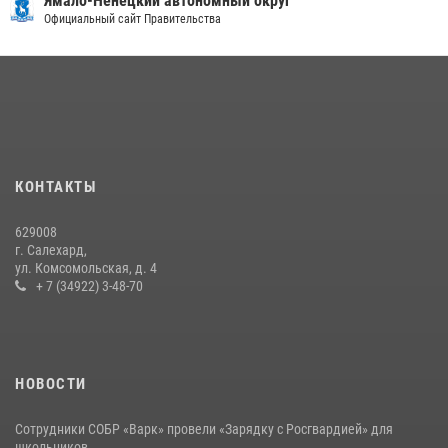
Ямало-Ненецкий автономный округ
стратегических объектов поверженной Германии (видео)
Официальный сайт Правительства
15 июля 2026, 11:18
1
На Ямале подведены итоги работы вневедомственной охраны
Росгвардии за первое полугодие 2026 года
14 июля 2026, 06:53
На Ямале вневедомственная охрана Росгвардии отработала
КОНТАКТЫ
действия при тревоге на охраняемом объекте
23 июля 2026, 03:41
3
629008
г. Салехард,
ул. Комсомольская, д. 4
+ 7 (34922) 3-48-70
НОВОСТИ
Сотрудники СОБР «Варк» провели «Зарядку с Росгвардией» для
школьников ...