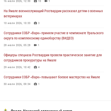
праздником
16 июля 2026, 12:30
10
1
01 августа 2026, 11:28
На Ямале военнослужащий Росгвардии рассказал детям о военных
ветеринарах
Сотрудники СОБР «Варк» повышают боевое мастерство на Ямале
10 июля 2026, 10:33
3
30 июля 2026, 09:34
1
Сотрудники СОБР «Варк» приняли участие в чемпионате Уральского
Офицеры спецназа Росгвардии провели практическое занятие для
округа по комплексному единоборству (ВИДЕО)
сотрудников прокуратуры на Ямале
28 июля 2026, 05:28
1
29 июля 2026, 10:42
4
Офицеры спецназа Росгвардии провели практическое занятие для
сотрудников прокуратуры на Ямале
29 июля 2026, 10:42
4
Сотрудники СОБР «Варк» повышают боевое мастерство на Ямале
30 июля 2026, 09:34
1
«Каникулы с Росгвардией» продолжаются на Ямале
18 июля 2026, 09:36
3
«Росгвардия. Вехи истории»: войска правопорядка на охране