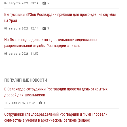
07 августа 2026, 09:14
5
Выпускники ВУЗов Росгвардии прибыли для прохождения службы
на Урал
06 августа 2026, 12:14
3
На Ямале подведены итоги деятельности лицензионно-
разрешительной службы Росгвардии за июль
05 августа 2026, 11:50
Росгвардия обеспечила общественный порядок в период
празднования Дня ВДВ на Ямале
03 августа 2026, 07:21
2
ПОПУЛЯРНЫЕ НОВОСТИ
В Салехарде сотрудники Росгвардии провели день открытых
Генерал-полковник Юрий Аверин выступил на Всероссийском
дверей для школьников
молодёжном образовательном форуме «Территория смыслов»
11 июля 2026, 08:52
4
03 августа 2026, 06:54
2
Сотрудники спецподразделений Росгвардии и ФСИН провели
Директор Росгвардии Герой России генерал армии Виктор Золотов
совместные учения в арктическом регионе (видео)
поздравил специалистов подразделений тыла с профессиональным