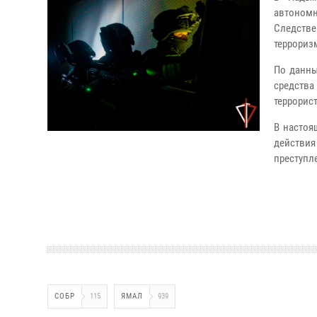
автономн
Следстве
террориз
По данны
средств
террорис
В настоя
действия
преступл
СОБР
115
ЯМАЛ
939