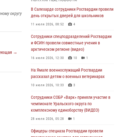
01 августа 2026, 11:28
В Салехарде сотрудники Росгвардии провели
ному округу
Сотрудники СОБР «Варк» повышают боевое
день открытых дверей для школьников
мастерство на Ямале
11 июля 2026, 08:52
4
30 июля 2026, 09:34
1
Сотрудники спецподразделений Росгвардии
Офицеры спецназа Росгвардии провели
и ФСИН провели совместные учения в
практическое занятие для сотрудников
арктическом регионе (видео)
ующая →
прокуратуры на Ямале
16 июля 2026, 12:30
10
1
29 июля 2026, 10:42
4
На Ямале военнослужащий Росгвардии
В Уральском округе Росгвардии состоялось
рассказал детям о военных ветеринарах
заседание оперативного штаба
10 июля 2026, 10:33
3
29 июля 2026, 10:39
Сотрудники СОБР «Варк» приняли участие в
Сотрудники СОБР «Варк» приняли участие в
чемпионате Уральского округа по
чемпионате Уральского округа по
комплексному единоборству (ВИДЕО)
комплексному единоборству (ВИДЕО)
28 июля 2026, 05:28
1
28 июля 2026, 05:28
1
Офицеры спецназа Росгвардии провели
На Полярном круге Росгвардия обеспечила