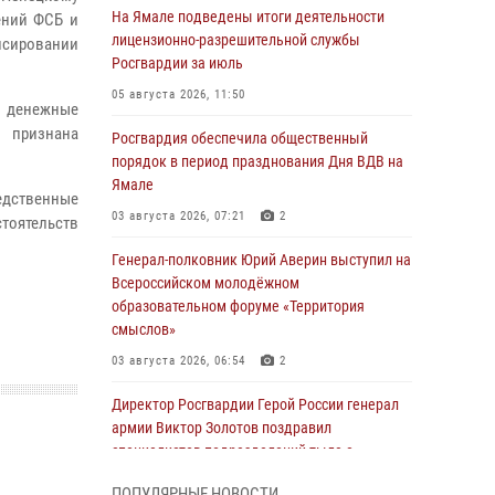
На Ямале подведены итоги деятельности
ений ФСБ и
лицензионно-разрешительной службы
нсировании
Росгвардии за июль
05 августа 2026, 11:50
л денежные
а признана
Росгвардия обеспечила общественный
порядок в период празднования Дня ВДВ на
Ямале
едственные
03 августа 2026, 07:21
2
тоятельств
Генерал-полковник Юрий Аверин выступил на
Всероссийском молодёжном
образовательном форуме «Территория
смыслов»
03 августа 2026, 06:54
2
Директор Росгвардии Герой России генерал
армии Виктор Золотов поздравил
специалистов подразделений тыла с
профессиональным праздником
ПОПУЛЯРНЫЕ НОВОСТИ