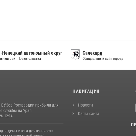
-Ненецкий автономный округ
Салехард
ьный сайт Правительства
Официальный сайт города
И
НАВИГАЦИЯ
 ВУЗов Росгвардии прибыли для
Новости
я службы на Урал
Карта сайта
26, 12:14
П
одведены итоги деятельности