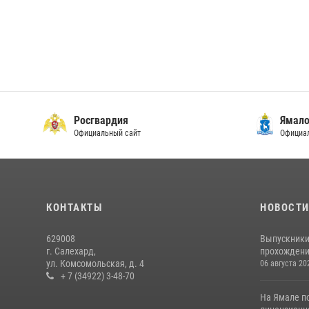
Росгвардия
Ямало
Официальный сайт
Официал
КОНТАКТЫ
НОВОСТ
629008
Выпускники
г. Салехард,
прохождени
ул. Комсомольская, д. 4
06 августа 20
+ 7 (34922) 3-48-70
На Ямале п