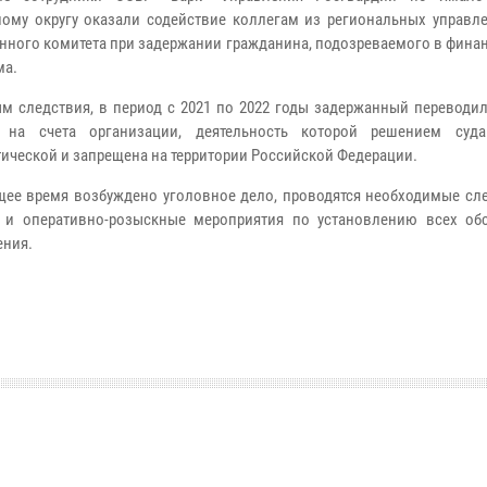
ому округу оказали содействие коллегам из региональных управл
нного комитета при задержании гражданина, подозреваемого в фина
ма.
м следствия, в период с 2021 по 2022 годы задержанный переводи
а на счета организации, деятельность которой решением суд
тической и запрещена на территории Российской Федерации.
щее время возбуждено уголовное дело, проводятся необходимые сл
 и оперативно-розыскные мероприятия по установлению всех обс
ения.