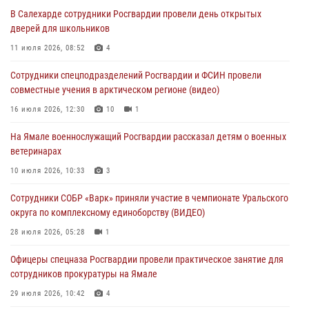
сотрудников прокуратуры на Ямале
В Салехарде сотрудники Росгвардии провели день открытых
29 июля 2026, 10:42
4
дверей для школьников
В Уральском округе Росгвардии состоялось заседание
11 июля 2026, 08:52
4
оперативного штаба
Сотрудники спецподразделений Росгвардии и ФСИН провели
29 июля 2026, 10:39
совместные учения в арктическом регионе (видео)
Сотрудники СОБР «Варк» приняли участие в чемпионате Уральского
16 июля 2026, 12:30
10
1
округа по комплексному единоборству (ВИДЕО)
На Ямале военнослужащий Росгвардии рассказал детям о военных
28 июля 2026, 05:28
1
ветеринарах
На Полярном круге Росгвардия обеспечила безопасность турнира
10 июля 2026, 10:33
3
по пляжному волейболу
Сотрудники СОБР «Варк» приняли участие в чемпионате Уральского
27 июля 2026, 09:04
3
округа по комплексному единоборству (ВИДЕО)
28 июля 2026, 05:28
1
Офицеры спецназа Росгвардии провели практическое занятие для
сотрудников прокуратуры на Ямале
29 июля 2026, 10:42
4