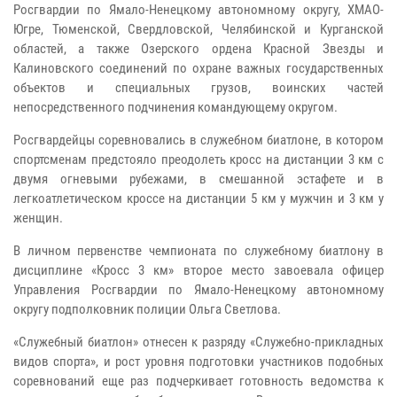
Росгвардии по Ямало-Ненецкому автономному округу, ХМАО-
Югре, Тюменской, Свердловской, Челябинской и Курганской
областей, а также Озерского ордена Красной Звезды и
Калиновского соединений по охране важных государственных
объектов и специальных грузов, воинских частей
непосредственного подчинения командующему округом.
Росгвардейцы соревновались в служебном биатлоне, в котором
спортсменам предстояло преодолеть кросс на дистанции 3 км с
двумя огневыми рубежами, в смешанной эстафете и в
легкоатлетическом кроссе на дистанции 5 км у мужчин и 3 км у
женщин.
В личном первенстве чемпионата по служебному биатлону в
дисциплине «Кросс 3 км» второе место завоевала офицер
Управления Росгвардии по Ямало-Ненецкому автономному
округу подполковник полиции Ольга Светлова.
«Служебный биатлон» отнесен к разряду «Служебно-прикладных
видов спорта», и рост уровня подготовки участников подобных
соревнований еще раз подчеркивает готовность ведомства к