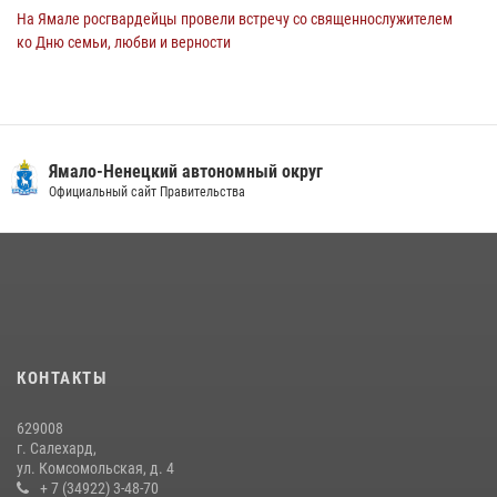
На Ямале росгвардейцы провели встречу со священнослужителем
ко Дню семьи, любви и верности
08 июля 2026, 09:28
1
Сотрудники СОБР «Варк» повышают боевое мастерство на Ямале
30 июля 2026, 09:34
1
Ямало-Ненецкий автономный округ
«Каникулы с Росгвардией» продолжаются на Ямале
Официальный сайт Правительства
18 июля 2026, 09:36
3
«Росгвардия. Вехи истории»: войска правопорядка на охране
стратегических объектов поверженной Германии (видео)
15 июля 2026, 11:18
1
На Ямале подведены итоги работы вневедомственной охраны
КОНТАКТЫ
Росгвардии за первое полугодие 2026 года
14 июля 2026, 06:53
629008
г. Салехард,
ул. Комсомольская, д. 4
+ 7 (34922) 3-48-70