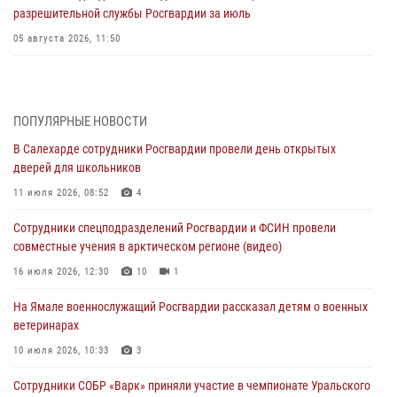
разрешительной службы Росгвардии за июль
05 августа 2026, 11:50
Росгвардия обеспечила общественный порядок в период
празднования Дня ВДВ на Ямале
03 августа 2026, 07:21
2
ПОПУЛЯРНЫЕ НОВОСТИ
В Салехарде сотрудники Росгвардии провели день открытых
Генерал-полковник Юрий Аверин выступил на Всероссийском
дверей для школьников
молодёжном образовательном форуме «Территория смыслов»
11 июля 2026, 08:52
4
03 августа 2026, 06:54
2
Сотрудники спецподразделений Росгвардии и ФСИН провели
Директор Росгвардии Герой России генерал армии Виктор Золотов
совместные учения в арктическом регионе (видео)
поздравил специалистов подразделений тыла с профессиональным
праздником
16 июля 2026, 12:30
10
1
01 августа 2026, 11:28
На Ямале военнослужащий Росгвардии рассказал детям о военных
ветеринарах
Сотрудники СОБР «Варк» повышают боевое мастерство на Ямале
10 июля 2026, 10:33
3
30 июля 2026, 09:34
1
Сотрудники СОБР «Варк» приняли участие в чемпионате Уральского
Офицеры спецназа Росгвардии провели практическое занятие для