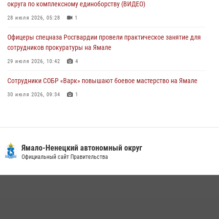
округа по комплексному единоборству (ВИДЕО)
сотрудников прокуратуры на Ямале
28 июля 2026, 05:28
1
29 июля 2026, 10:42
4
Офицеры спецназа Росгвардии провели практическое занятие для
сотрудников прокуратуры на Ямале
29 июля 2026, 10:42
4
Сотрудники СОБР «Варк» повышают боевое мастерство на Ямале
30 июля 2026, 09:34
1
«Каникулы с Росгвардией» продолжаются на Ямале
18 июля 2026, 09:36
3
«Росгвардия. Вехи истории»: войска правопорядка на охране
Ямало-Ненецкий автономный округ
стратегических объектов поверженной Германии (видео)
Официальный сайт Правительства
15 июля 2026, 11:18
1
На Ямале подведены итоги работы вневедомственной охраны
Росгвардии за первое полугодие 2026 года
14 июля 2026, 06:53