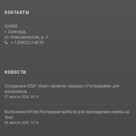
«Росгвардия. Вехи истории»: борьба войск правопорядка против
КОНТАКТЫ
бандитско-националистического подполья (видео)
20 июля 2026, 09:03
1
629008
г. Салехард,
ул. Комсомольская, д. 4
+ 7 (34922) 3-48-70
НОВОСТИ
Сотрудники СОБР «Варк» провели «Зарядку с Росгвардией» для
школьников ...
07 августа 2026, 09:14
Выпускники ВУЗов Росгвардии прибыли для прохождения службы на
Урал
06 августа 2026, 12:14