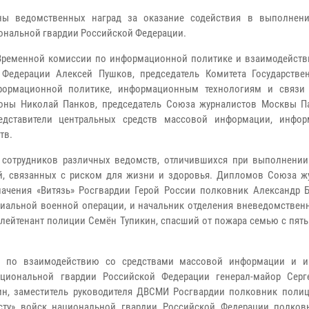
ны ведомственных наград за оказание содействия в выполнен
ональной гвардии Российской Федерации.
 Временной комиссии по информационной политике и взаимодейст
 Федерации Алексей Пушков, председатель Комитета Государств
формационной политике, информационным технологиям и связи
роны Николай Панков, председатель Союза журналистов Москвы Па
едставители центральных средств массовой информации, инфо
тв.
 сотрудников различных ведомств, отличившихся при выполнении
й, связанных с риском для жизни и здоровья. Дипломов Союза ж
ачения «Витязь» Росгвардии Герой России полковник Александр Б
иальной военной операции, и начальник отделения вневедомствен
лейтенант полиции Семён Тупикин, спасший от пожара семью с пять
та по взаимодействию со средствами массовой информации и и
циональной гвардии Российской Федерации генерал-майор Серг
ин, заместитель руководителя ДВСМИ Росгвардии полковник поли
сту» войск национальной гвардии Российской Федерации полков