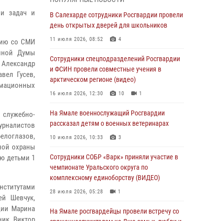
30 июля 2026, 09:34
1
ии задач и
В Салехарде сотрудники Росгвардии провели
Офицеры спецназа Росгвардии провели
день открытых дверей для школьников
практическое занятие для сотрудников
11 июля 2026, 08:52
4
вию со СМИ
прокуратуры на Ямале
енной Думы
Сотрудники спецподразделений Росгвардии
29 июля 2026, 10:42
4
 Александр
и ФСИН провели совместные учения в
вел Гусев,
В Уральском округе Росгвардии состоялось
арктическом регионе (видео)
рмационных
заседание оперативного штаба
16 июля 2026, 12:30
10
1
29 июля 2026, 10:39
На Ямале военнослужащий Росгвардии
 служебно-
Сотрудники СОБР «Варк» приняли участие в
рассказал детям о военных ветеринарах
урналистов
чемпионате Уральского округа по
елоглазов,
10 июля 2026, 10:33
3
комплексному единоборству (ВИДЕО)
ной охраны
Сотрудники СОБР «Варк» приняли участие в
ю детьми 1
28 июля 2026, 05:28
1
чемпионате Уральского округа по
На Полярном круге Росгвардия обеспечила
комплексному единоборству (ВИДЕО)
нститутами
безопасность турнира по пляжному
28 июля 2026, 05:28
1
ей Шевчук,
волейболу
ции Марина
На Ямале росгвардейцы провели встречу со
27 июля 2026, 09:04
3
ник Виктор