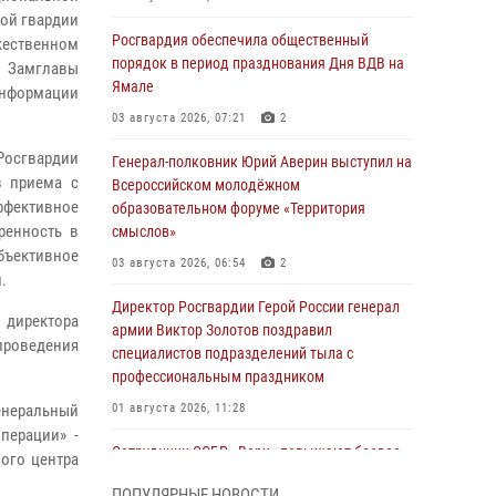
ой гвардии
Росгвардия обеспечила общественный
жественном
порядок в период празднования Дня ВДВ на
. Замглавы
Ямале
нформации
03 августа 2026, 07:21
2
Росгвардии
Генерал-полковник Юрий Аверин выступил на
в приема с
Всероссийском молодёжном
ффективное
образовательном форуме «Территория
ренность в
смыслов»
бъективное
03 августа 2026, 06:54
2
.
Директор Росгвардии Герой России генерал
 директора
армии Виктор Золотов поздравил
 проведения
специалистов подразделений тыла с
профессиональным праздником
енеральный
01 августа 2026, 11:28
перации» -
Сотрудники СОБР «Варк» повышают боевое
ого центра
мастерство на Ямале
ПОПУЛЯРНЫЕ НОВОСТИ