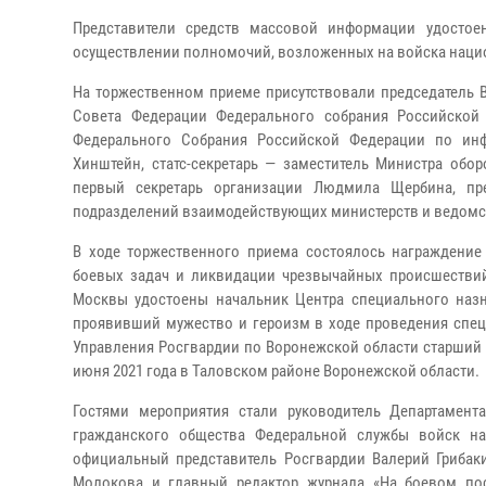
Представители средств массовой информации удостое
осуществлении полномочий, возложенных на войска наци
На торжественном приеме присутствовали председатель
Совета Федерации Федерального собрания Российской
Федерального Собрания Российской Федерации по ин
Хинштейн, статс-секретарь — заместитель Министра обо
первый секретарь организации Людмила Щербина, пр
подразделений взаимодействующих министерств и ведомс
В ходе торжественного приема состоялось награждение
боевых задач и ликвидации чрезвычайных происшестви
Москвы удостоены начальник Центра специального назн
проявивший мужество и героизм в ходе проведения спец
Управления Росгвардии по Воронежской области старший 
июня 2021 года в Таловском районе Воронежской области.
Гостями мероприятия стали руководитель Департамен
гражданского общества Федеральной службы войск на
официальный представитель Росгвардии Валерий Грибак
Молокова и главный редактор журнала «На боевом по