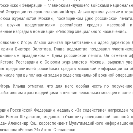
Российской Федерации — главнокомандующего войсками национальн
ой Федерации генерал-полковник Игорь Ильяш принял участие в тор
Союза журналистов Москвы, посвященном Дню российской печати
ва вручил представителям российских средств массовой и
енные награды в номинации «Репортер специального назначения».
полковник Игорь Ильяш зачитал приветственный адрес директора 
 армии Виктора Золотова. Глава ведомства поздравил участнико
иональным праздником – Днем российской печати. Он отметил э
ействие Росгвардии с Союзом журналистов Москвы, выразил уве
ил представителей российских средств массовой информации за о
м числе при выполнении задач в ходе специальной военной операции
 Игорь Ильяш отметил, что для него особая честь по поручению
 работавшим с росгвардейцами в течение нескольких месяцев в зоне
рдии Российской Федерации медалью «За содействие» награжден г
й» Роман Шкурлатов, медалью «Участнику специальной военной о
да» Александр Коц, корреспондент Мультимедийного информационн
леканала «Россия 24» Антон Степаненко.