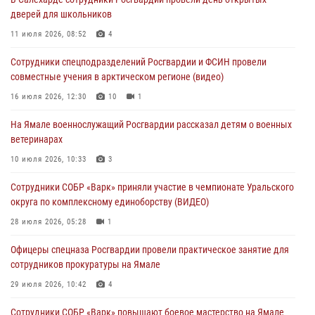
Генерал-полковник Юрий Аверин выступил на Всероссийском
дверей для школьников
молодёжном образовательном форуме «Территория смыслов»
11 июля 2026, 08:52
4
03 августа 2026, 06:54
2
Сотрудники спецподразделений Росгвардии и ФСИН провели
Директор Росгвардии Герой России генерал армии Виктор Золотов
совместные учения в арктическом регионе (видео)
поздравил специалистов подразделений тыла с профессиональным
праздником
16 июля 2026, 12:30
10
1
01 августа 2026, 11:28
На Ямале военнослужащий Росгвардии рассказал детям о военных
ветеринарах
Сотрудники СОБР «Варк» повышают боевое мастерство на Ямале
10 июля 2026, 10:33
3
30 июля 2026, 09:34
1
Сотрудники СОБР «Варк» приняли участие в чемпионате Уральского
Офицеры спецназа Росгвардии провели практическое занятие для
округа по комплексному единоборству (ВИДЕО)
сотрудников прокуратуры на Ямале
28 июля 2026, 05:28
1
29 июля 2026, 10:42
4
Офицеры спецназа Росгвардии провели практическое занятие для
сотрудников прокуратуры на Ямале
29 июля 2026, 10:42
4
Сотрудники СОБР «Варк» повышают боевое мастерство на Ямале