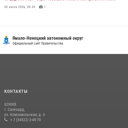
30 июля 2026, 09:34
1
«Каникулы с Росгвардией» продолжаются на Ямале
18 июля 2026, 09:36
3
«Росгвардия. Вехи истории»: войска правопорядка на охране
Ямало-Ненецкий автономный округ
стратегических объектов поверженной Германии (видео)
Официальный сайт Правительства
15 июля 2026, 11:18
1
На Ямале подведены итоги работы вневедомственной охраны
Росгвардии за первое полугодие 2026 года
14 июля 2026, 06:53
«Росгвардия. Вехи истории»: борьба войск правопорядка против
КОНТАКТЫ
бандитско-националистического подполья (видео)
20 июля 2026, 09:03
1
629008
г. Салехард,
ул. Комсомольская, д. 4
+ 7 (34922) 3-48-70