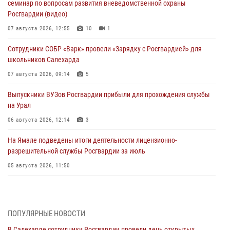
семинар по вопросам развития вневедомственной охраны
Росгвардии (видео)
07 августа 2026, 12:55
10
1
Сотрудники СОБР «Варк» провели «Зарядку с Росгвардией» для
школьников Салехарда
07 августа 2026, 09:14
5
Выпускники ВУЗов Росгвардии прибыли для прохождения службы
на Урал
06 августа 2026, 12:14
3
На Ямале подведены итоги деятельности лицензионно-
разрешительной службы Росгвардии за июль
05 августа 2026, 11:50
Росгвардия обеспечила общественный порядок в период
празднования Дня ВДВ на Ямале
03 августа 2026, 07:21
2
ПОПУЛЯРНЫЕ НОВОСТИ
В Салехарде сотрудники Росгвардии провели день открытых