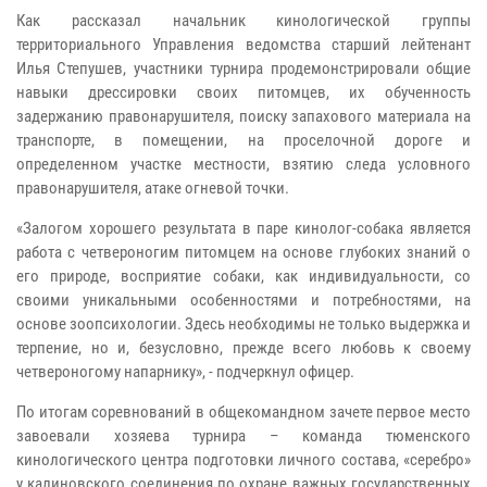
Как рассказал начальник кинологической группы
территориального Управления ведомства старший лейтенант
Илья Степушев, участники турнира продемонстрировали общие
навыки дрессировки своих питомцев, их обученность
задержанию правонарушителя, поиску запахового материала на
транспорте, в помещении, на проселочной дороге и
определенном участке местности, взятию следа условного
правонарушителя, атаке огневой точки.
«Залогом хорошего результата в паре кинолог-собака является
работа с четвероногим питомцем на основе глубоких знаний о
его природе, восприятие собаки, как индивидуальности, со
своими уникальными особенностями и потребностями, на
основе зоопсихологии. Здесь необходимы не только выдержка и
терпение, но и, безусловно, прежде всего любовь к своему
четвероногому напарнику», - подчеркнул офицер.
По итогам соревнований в общекомандном зачете первое место
завоевали хозяева турнира – команда тюменского
кинологического центра подготовки личного состава, «серебро»
у калиновского соединения по охране важных государственных