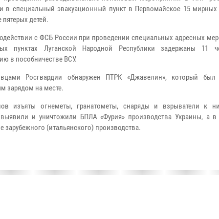
и в специальный эвакуационный пункт в Первомайское 15 мирных 
 пятерых детей.
одействии с ФСБ России при проведении специальных адресных мер
ных пунктах Луганской Народной Республики задержаны 11 ч
ию в пособничестве ВСУ.
овцами Росгвардии обнаружен ПТРК «Джавелин», который был 
м зарядом на месте.
нов изъяты огнеметы, гранатометы, снаряды и взрыватели к н
 выявили и уничтожили БПЛА «Фурия» производства Украины, а в
е зарубежного (итальянского) производства.