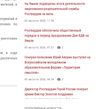
На Ямале подведены итоги деятельности
жителей, в
лицензионно-разрешительной службы
Росгвардии за июль
оприятий в
05 августа 2026, 11:50
еловек по
Росгвардия обеспечила общественный
порядок в период празднования Дня ВДВ на
уничтожен
Ямале
03 августа 2026, 07:21
2
им, в ходе
Генерал-полковник Юрий Аверин выступил на
 различных
Всероссийском молодёжном
образовательном форуме «Территория
смыслов»
03 августа 2026, 06:54
2
Директор Росгвардии Герой России генерал
армии Виктор Золотов поздравил
специалистов подразделений тыла с
профессиональным праздником
ПОПУЛЯРНЫЕ НОВОСТИ