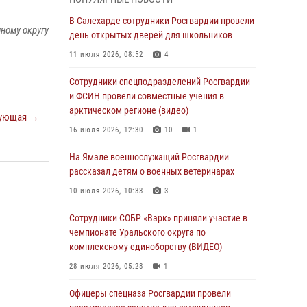
01 августа 2026, 11:28
В Салехарде сотрудники Росгвардии провели
ному округу
Сотрудники СОБР «Варк» повышают боевое
день открытых дверей для школьников
мастерство на Ямале
11 июля 2026, 08:52
4
30 июля 2026, 09:34
1
Сотрудники спецподразделений Росгвардии
Офицеры спецназа Росгвардии провели
и ФСИН провели совместные учения в
практическое занятие для сотрудников
арктическом регионе (видео)
ующая →
прокуратуры на Ямале
16 июля 2026, 12:30
10
1
29 июля 2026, 10:42
4
На Ямале военнослужащий Росгвардии
В Уральском округе Росгвардии состоялось
рассказал детям о военных ветеринарах
заседание оперативного штаба
10 июля 2026, 10:33
3
29 июля 2026, 10:39
Сотрудники СОБР «Варк» приняли участие в
Сотрудники СОБР «Варк» приняли участие в
чемпионате Уральского округа по
чемпионате Уральского округа по
комплексному единоборству (ВИДЕО)
комплексному единоборству (ВИДЕО)
28 июля 2026, 05:28
1
28 июля 2026, 05:28
1
Офицеры спецназа Росгвардии провели
На Полярном круге Росгвардия обеспечила