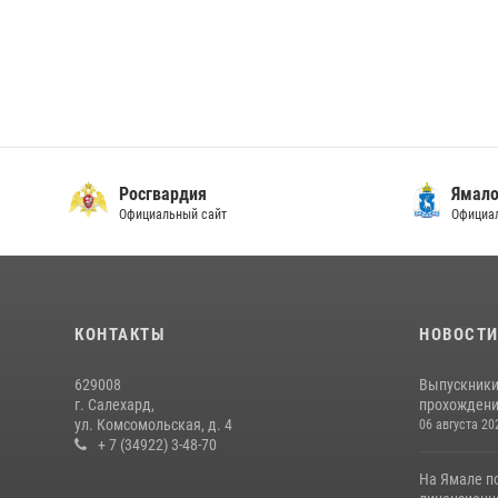
Росгвардия
Ямало
Официальный сайт
Официал
КОНТАКТЫ
НОВОСТ
629008
Выпускники
г. Салехард,
прохождени
ул. Комсомольская, д. 4
06 августа 20
+ 7 (34922) 3-48-70
На Ямале п