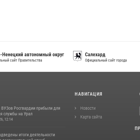
-Ненецкий автономный округ
Салехард
ьный сайт Правительства
Официальный сайт города
И
НАВИГАЦИЯ
 ВУЗов Росгвардии прибыли для
Новости
я службы на Урал
Карта сайта
26, 12:14
П
одведены итоги деятельности