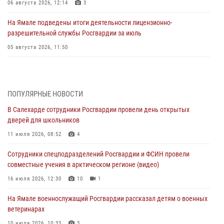
06 августа 2026, 12:14
3
На Ямале подведены итоги деятельности лицензионно-
разрешительной службы Росгвардии за июль
05 августа 2026, 11:50
Росгвардия обеспечила общественный порядок в период
празднования Дня ВДВ на Ямале
03 августа 2026, 07:21
2
ПОПУЛЯРНЫЕ НОВОСТИ
В Салехарде сотрудники Росгвардии провели день открытых
Генерал-полковник Юрий Аверин выступил на Всероссийском
дверей для школьников
молодёжном образовательном форуме «Территория смыслов»
11 июля 2026, 08:52
4
03 августа 2026, 06:54
2
Сотрудники спецподразделений Росгвардии и ФСИН провели
Директор Росгвардии Герой России генерал армии Виктор Золотов
совместные учения в арктическом регионе (видео)
поздравил специалистов подразделений тыла с профессиональным
праздником
16 июля 2026, 12:30
10
1
01 августа 2026, 11:28
На Ямале военнослужащий Росгвардии рассказал детям о военных
ветеринарах
Сотрудники СОБР «Варк» повышают боевое мастерство на Ямале
10 июля 2026, 10:33
3