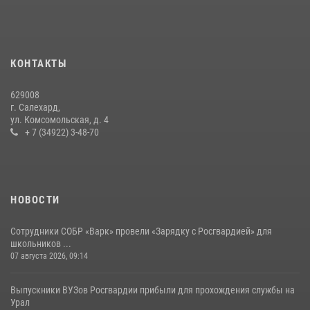
Росгвардии за первое полугодие 2026 года
14 июля 2026, 06:53
На Ямале вневедомственная охрана Росгвардии отработала
КОНТАКТЫ
действия при тревоге на охраняемом объекте
23 июля 2026, 03:41
3
629008
г. Салехард,
ул. Комсомольская, д. 4
+ 7 (34922) 3-48-70
НОВОСТИ
Сотрудники СОБР «Варк» провели «Зарядку с Росгвардией» для
школьников ...
07 августа 2026, 09:14
Выпускники ВУЗов Росгвардии прибыли для прохождения службы на
Урал