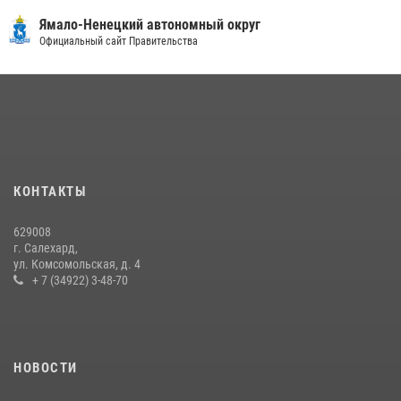
«Росгвардия. Вехи истории»: войска правопорядка на охране
Ямало-Ненецкий автономный округ
стратегических объектов поверженной Германии (видео)
Официальный сайт Правительства
15 июля 2026, 11:18
1
На Ямале подведены итоги работы вневедомственной охраны
Росгвардии за первое полугодие 2026 года
14 июля 2026, 06:53
«Росгвардия. Вехи истории»: борьба войск правопорядка против
КОНТАКТЫ
бандитско-националистического подполья (видео)
20 июля 2026, 09:03
1
629008
г. Салехард,
ул. Комсомольская, д. 4
+ 7 (34922) 3-48-70
НОВОСТИ