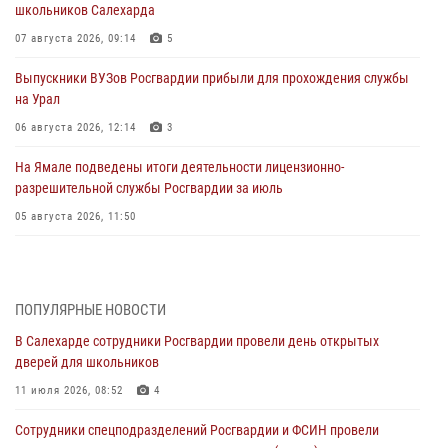
школьников Салехарда
07 августа 2026, 09:14
5
Выпускники ВУЗов Росгвардии прибыли для прохождения службы
на Урал
06 августа 2026, 12:14
3
На Ямале подведены итоги деятельности лицензионно-
разрешительной службы Росгвардии за июль
05 августа 2026, 11:50
Росгвардия обеспечила общественный порядок в период
празднования Дня ВДВ на Ямале
03 августа 2026, 07:21
2
ПОПУЛЯРНЫЕ НОВОСТИ
В Салехарде сотрудники Росгвардии провели день открытых
Генерал-полковник Юрий Аверин выступил на Всероссийском
дверей для школьников
молодёжном образовательном форуме «Территория смыслов»
11 июля 2026, 08:52
4
03 августа 2026, 06:54
2
Сотрудники спецподразделений Росгвардии и ФСИН провели
Директор Росгвардии Герой России генерал армии Виктор Золотов