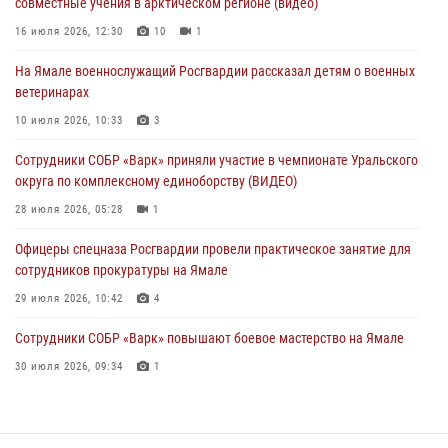
совместные учения в арктическом регионе (видео)
поздравил специалистов подразделений тыла с профессиональным
праздником
16 июля 2026, 12:30
10
1
01 августа 2026, 11:28
На Ямале военнослужащий Росгвардии рассказал детям о военных
ветеринарах
Сотрудники СОБР «Варк» повышают боевое мастерство на Ямале
10 июля 2026, 10:33
3
30 июля 2026, 09:34
1
Сотрудники СОБР «Варк» приняли участие в чемпионате Уральского
Офицеры спецназа Росгвардии провели практическое занятие для
округа по комплексному единоборству (ВИДЕО)
сотрудников прокуратуры на Ямале
28 июля 2026, 05:28
1
29 июля 2026, 10:42
4
Офицеры спецназа Росгвардии провели практическое занятие для
сотрудников прокуратуры на Ямале
29 июля 2026, 10:42
4
Сотрудники СОБР «Варк» повышают боевое мастерство на Ямале
30 июля 2026, 09:34
1
«Каникулы с Росгвардией» продолжаются на Ямале
18 июля 2026, 09:36
3