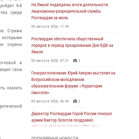
На Ямале подведены итоги деятельности
ройдет 4-й
лицензионно-разрешительной службы
ства среди
Росгвардии за июль
05 августа 2026, 11:50
ов. Стражи
 которыми
Росгвардия обеспечила общественный
ии охраны
порядок в период празднования Дня ВДВ на
Ямале
03 августа 2026, 07:21
2
огневой и
оверят свои
Генерал-полковник Юрий Аверин выступил на
Всероссийском молодёжном
образовательном форуме «Территория
ть оказать
смыслов»
03 августа 2026, 06:54
2
оретической
Директор Росгвардии Герой России генерал
армии Виктор Золотов поздравил
специалистов подразделений тыла с
профессиональным праздником
ПОПУЛЯРНЫЕ НОВОСТИ