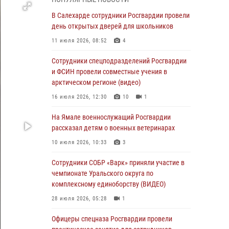
01 августа 2026, 11:28
В Салехарде сотрудники Росгвардии провели
Сотрудники СОБР «Варк» повышают боевое
день открытых дверей для школьников
мастерство на Ямале
11 июля 2026, 08:52
4
30 июля 2026, 09:34
1
Сотрудники спецподразделений Росгвардии
Офицеры спецназа Росгвардии провели
и ФСИН провели совместные учения в
практическое занятие для сотрудников
арктическом регионе (видео)
прокуратуры на Ямале
16 июля 2026, 12:30
10
1
29 июля 2026, 10:42
4
На Ямале военнослужащий Росгвардии
В Уральском округе Росгвардии состоялось
рассказал детям о военных ветеринарах
заседание оперативного штаба
10 июля 2026, 10:33
3
29 июля 2026, 10:39
Сотрудники СОБР «Варк» приняли участие в
Сотрудники СОБР «Варк» приняли участие в
чемпионате Уральского округа по
чемпионате Уральского округа по
комплексному единоборству (ВИДЕО)
комплексному единоборству (ВИДЕО)
28 июля 2026, 05:28
1
28 июля 2026, 05:28
1
Офицеры спецназа Росгвардии провели
На Полярном круге Росгвардия обеспечила