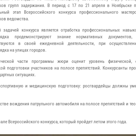
ков групп задержания. В период с 17 по 21 апреля в Ноябрьске п
льный этап Всероссийского конкурса профессионального мастер
ков ведомства.
 задачей конкурса является отработка профессиональных навык
рядка продемонстрируют знание нормативных документов,
ствуются в своей ежедневной деятельности, при осуществлен
ядка на улицах городов.
ической части программы жюри оценит уровень физической, 
кой подготовки участников на полосе препятствий. Конкурсанты пр
дартных ситуациях.
 спортивную и медицинскую подготовку: росгвардейцы должны уме
рстве вождения патрульного автомобиля на полосе препятствий и те
але Всероссийского конкурса, который пройдет летом этого года.