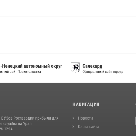
-Ненецкий автономный округ
Салехард
ьный сайт Правительства
Официальный сайт города
И
НАВИГАЦИЯ
 ВУЗов Росгвардии прибыли для
Новости
я службы на Урал
Карта сайта
26, 12:14