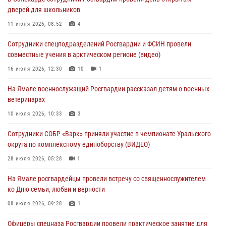
29 июля 2026, 10:39
дверей для школьников
Сотрудники СОБР «Варк» приняли участие в чемпионате Уральского
11 июля 2026, 08:52
4
округа по комплексному единоборству (ВИДЕО)
Сотрудники спецподразделений Росгвардии и ФСИН провели
28 июля 2026, 05:28
1
совместные учения в арктическом регионе (видео)
На Полярном круге Росгвардия обеспечила безопасность турнира
16 июля 2026, 12:30
10
1
по пляжному волейболу
На Ямале военнослужащий Росгвардии рассказал детям о военных
27 июля 2026, 09:04
3
ветеринарах
Акция «Каникулы с Росгвардией» продолжается на Ямале
10 июля 2026, 10:33
3
24 июля 2026, 03:34
3
Сотрудники СОБР «Варк» приняли участие в чемпионате Уральского
округа по комплексному единоборству (ВИДЕО)
28 июля 2026, 05:28
1
На Ямале росгвардейцы провели встречу со священнослужителем
ко Дню семьи, любви и верности
08 июля 2026, 09:28
1
Офицеры спецназа Росгвардии провели практическое занятие для