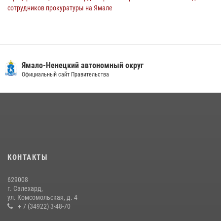
сотрудников прокуратуры на Ямале
29 июля 2026, 10:42
4
«Каникулы с Росгвардией» продолжаются на Ямале
18 июля 2026, 09:36
3
Ямало-Ненецкий автономный округ
Сотрудники СОБР «Варк» повышают боевое мастерство на Ямале
Официальный сайт Правительства
30 июля 2026, 09:34
1
«Росгвардия. Вехи истории»: войска правопорядка на охране
стратегических объектов поверженной Германии (видео)
15 июля 2026, 11:18
1
На Ямале подведены итоги работы вневедомственной охраны
КОНТАКТЫ
Росгвардии за первое полугодие 2026 года
14 июля 2026, 06:53
629008
г. Салехард,
ул. Комсомольская, д. 4
+ 7 (34922) 3-48-70