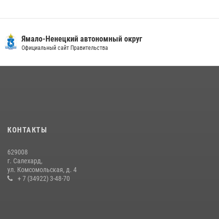
Сотрудники СОБР «Варк» повышают боевое мастерство на Ямале
30 июля 2026, 09:34
1
Ямало-Ненецкий автономный округ
«Каникулы с Росгвардией» продолжаются на Ямале
Официальный сайт Правительства
18 июля 2026, 09:36
3
«Росгвардия. Вехи истории»: войска правопорядка на охране
стратегических объектов поверженной Германии (видео)
15 июля 2026, 11:18
1
На Ямале подведены итоги работы вневедомственной охраны
КОНТАКТЫ
Росгвардии за первое полугодие 2026 года
14 июля 2026, 06:53
629008
г. Салехард,
ул. Комсомольская, д. 4
+ 7 (34922) 3-48-70