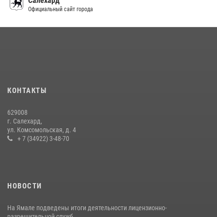
Салехард
Сотрудники СОБР «Варк» повышают боевое мастерство на Ямале
Официальный сайт города
30 июля 2026, 09:34
1
«Росгвардия. Вехи истории»: войска правопорядка на охране
стратегических объектов поверженной Германии (видео)
15 июля 2026, 11:18
1
На Ямале подведены итоги работы вневедомственной охраны
КОНТАКТЫ
Росгвардии за первое полугодие 2026 года
14 июля 2026, 06:53
629008
г. Салехард,
ул. Комсомольская, д. 4
+ 7 (34922) 3-48-70
НОВОСТИ
На Ямале подведены итоги деятельности лицензионно-
разрешительной служб...