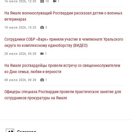
На Полярном круге Росгвардия обеспечила безопасность турнира
16 июля 2026, 12:30
10
1
по пляжному волейболу
На Ямале военнослужащий Росгвардии рассказал детям о военных
27 июля 2026, 09:04
3
ветеринарах
Акция «Каникулы с Росгвардией» продолжается на Ямале
10 июля 2026, 10:33
3
24 июля 2026, 03:34
3
Сотрудники СОБР «Варк» приняли участие в чемпионате Уральского
округа по комплексному единоборству (ВИДЕО)
28 июля 2026, 05:28
1
На Ямале росгвардейцы провели встречу со священнослужителем
ко Дню семьи, любви и верности
08 июля 2026, 09:28
1
Офицеры спецназа Росгвардии провели практическое занятие для
сотрудников прокуратуры на Ямале
29 июля 2026, 10:42
4
«Каникулы с Росгвардией» продолжаются на Ямале
18 июля 2026, 09:36
3