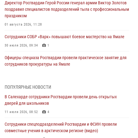
Директор Росгвардии Герой России генерал армии Виктор Золотов
поздравил специалистов подразделений тыла с профессиональным
праздником
01 августа 2026, 11:28
Сотрудники СОБР «Варк» повышают боевое мастерство на Ямале
30 июля 2026, 09:34
1
Офицеры спецназа Росгвардии провели практическое занятие для
сотрудников прокуратуры на Ямале
29 июля 2026, 10:42
4
В Уральском округе Росгвардии состоялось заседание
ПОПУЛЯРНЫЕ НОВОСТИ
оперативного штаба
В Салехарде сотрудники Росгвардии провели день открытых
29 июля 2026, 10:39
дверей для школьников
Сотрудники СОБР «Варк» приняли участие в чемпионате Уральского
11 июля 2026, 08:52
4
округа по комплексному единоборству (ВИДЕО)
Сотрудники спецподразделений Росгвардии и ФСИН провели
28 июля 2026, 05:28
1
совместные учения в арктическом регионе (видео)