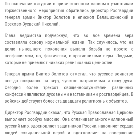
По окончании литургии с приветственным словом к участникам
торжественного мероприятия обратились директор Росгвардии
генерал армии Виктор Золотов и епископ Балашихинский и
Орехово-Зуевский Николай.
Глава ведомства подчеркнул, что во все времена вера
составляла основу нормальной жизни. Так случилось, что на
долю нынешнего поколения выпала борьба не просто с
неофашизмом, но, фактически, с противниками веры. Людьми,
которые не приемлют никаких религиозных ценностей.
Генерал армии Виктор Золотов отметил, что русское воинство
всегда опиралось на веру, чувство патриотизма и силу духа.
Сегодня более трехсот священнослужителей различных
конфессий являются духовными наставниками росгвардейцев. В
войсках действуют более ста двадцати религиозных объектов.
Директор Росгвардии сказал, что Русская Православная Церковь
выполняет особую миссию. Она сплачивает многомиллионный
русский мир, вдохновляет защитников России, наполняет сердца
людей созидательной верой и вдохновляет на совершение