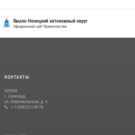
18 июля 2026, 09:36
3
«Росгвардия. Вехи истории»: войска правопорядка на охране
Ямало-Ненецкий автономный округ
стратегических объектов поверженной Германии (видео)
Официальный сайт Правительства
15 июля 2026, 11:18
1
На Ямале подведены итоги работы вневедомственной охраны
Росгвардии за первое полугодие 2026 года
14 июля 2026, 06:53
«Росгвардия. Вехи истории»: борьба войск правопорядка против
КОНТАКТЫ
бандитско-националистического подполья (видео)
20 июля 2026, 09:03
1
629008
г. Салехард,
ул. Комсомольская, д. 4
+ 7 (34922) 3-48-70