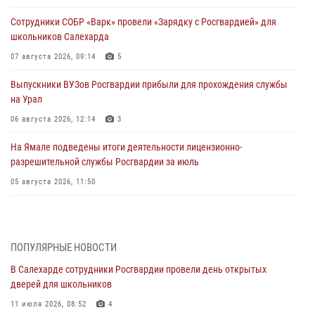
Сотрудники СОБР «Варк» провели «Зарядку с Росгвардией» для
школьников Салехарда
07 августа 2026, 09:14
5
Выпускники ВУЗов Росгвардии прибыли для прохождения службы
на Урал
06 августа 2026, 12:14
3
На Ямале подведены итоги деятельности лицензионно-
разрешительной службы Росгвардии за июль
05 августа 2026, 11:50
Росгвардия обеспечила общественный порядок в период
празднования Дня ВДВ на Ямале
03 августа 2026, 07:21
2
ПОПУЛЯРНЫЕ НОВОСТИ
В Салехарде сотрудники Росгвардии провели день открытых
Генерал-полковник Юрий Аверин выступил на Всероссийском
дверей для школьников
молодёжном образовательном форуме «Территория смыслов»
11 июля 2026, 08:52
4
03 августа 2026, 06:54
2