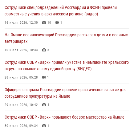
Сотрудники спецподразделений Росгвардии и ФСИН провели
Директор Росгвардии Герой России генерал армии Виктор Золотов
совместные учения в арктическом регионе (видео)
поздравил специалистов подразделений тыла с профессиональным
праздником
16 июля 2026, 12:30
10
1
01 августа 2026, 11:28
На Ямале военнослужащий Росгвардии рассказал детям о военных
ветеринарах
Сотрудники СОБР «Варк» повышают боевое мастерство на Ямале
10 июля 2026, 10:33
3
30 июля 2026, 09:34
1
Сотрудники СОБР «Варк» приняли участие в чемпионате Уральского
Офицеры спецназа Росгвардии провели практическое занятие для
округа по комплексному единоборству (ВИДЕО)
сотрудников прокуратуры на Ямале
28 июля 2026, 05:28
1
29 июля 2026, 10:42
4
Офицеры спецназа Росгвардии провели практическое занятие для
сотрудников прокуратуры на Ямале
29 июля 2026, 10:42
4
Сотрудники СОБР «Варк» повышают боевое мастерство на Ямале
30 июля 2026, 09:34
1
«Каникулы с Росгвардией» продолжаются на Ямале