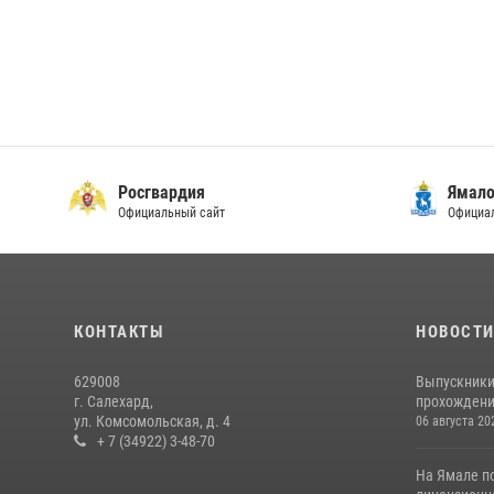
Росгвардия
Ямало
Официальный сайт
Официал
КОНТАКТЫ
НОВОСТ
629008
Выпускники
г. Салехард,
прохождени
ул. Комсомольская, д. 4
06 августа 20
+ 7 (34922) 3-48-70
На Ямале п