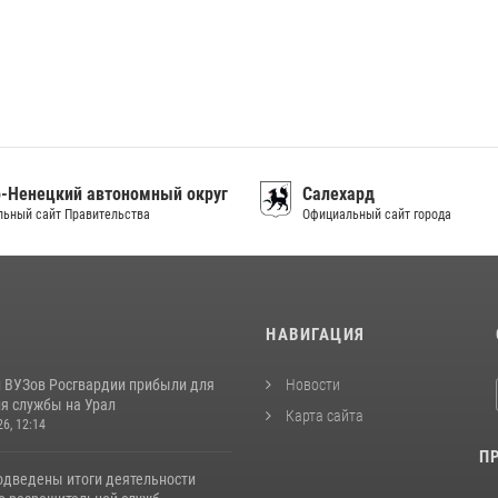
-Ненецкий автономный округ
Салехард
ьный сайт Правительства
Официальный сайт города
И
НАВИГАЦИЯ
 ВУЗов Росгвардии прибыли для
Новости
я службы на Урал
Карта сайта
26, 12:14
П
одведены итоги деятельности