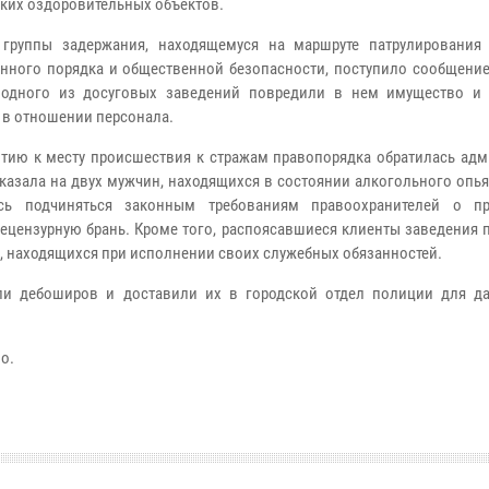
ских оздоровительных объектов.
 группы задержания, находящемуся на маршруте патрулирования
нного порядка и общественной безопасности, поступило сообщение 
 одного из досуговых заведений повредили в нем имущество и
 в отношении персонала.
тию к месту происшествия к стражам правопорядка обратилась адм
указала на двух мужчин, находящихся в состоянии алкогольного опь
ись подчиняться законным требованиям правоохранителей о п
ецензурную брань. Кроме того, распоясавшиеся клиенты заведения 
, находящихся при исполнении своих служебных обязанностей.
али дебоширов и доставили их в городской отдел полиции для д
о.