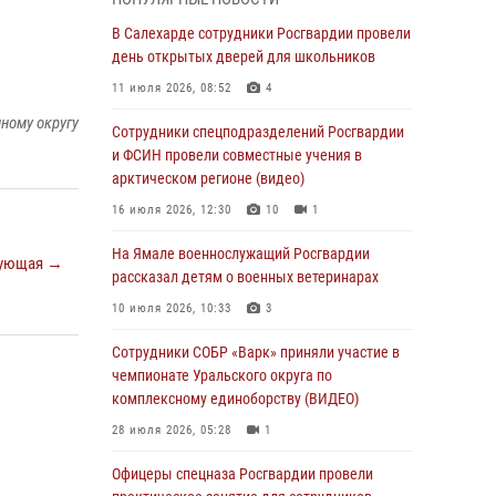
01 августа 2026, 11:28
В Салехарде сотрудники Росгвардии провели
Сотрудники СОБР «Варк» повышают боевое
день открытых дверей для школьников
мастерство на Ямале
11 июля 2026, 08:52
4
30 июля 2026, 09:34
1
ному округу
Сотрудники спецподразделений Росгвардии
Офицеры спецназа Росгвардии провели
и ФСИН провели совместные учения в
практическое занятие для сотрудников
арктическом регионе (видео)
прокуратуры на Ямале
16 июля 2026, 12:30
10
1
29 июля 2026, 10:42
4
На Ямале военнослужащий Росгвардии
ующая →
В Уральском округе Росгвардии состоялось
рассказал детям о военных ветеринарах
заседание оперативного штаба
10 июля 2026, 10:33
3
29 июля 2026, 10:39
Сотрудники СОБР «Варк» приняли участие в
Сотрудники СОБР «Варк» приняли участие в
чемпионате Уральского округа по
чемпионате Уральского округа по
комплексному единоборству (ВИДЕО)
комплексному единоборству (ВИДЕО)
28 июля 2026, 05:28
1
28 июля 2026, 05:28
1
Офицеры спецназа Росгвардии провели
На Полярном круге Росгвардия обеспечила