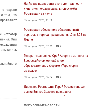
На Ямале подведены итоги деятельности
лицензионно-разрешительной службы
 по охране
Росгвардии за июль
о том, что
 проявляют
05 августа 2026, 11:50
Росгвардия обеспечила общественный
инистратор
порядок в период празднования Дня ВДВ на
янения. Они
Ямале
рекращении
03 августа 2026, 07:21
2
попытались
Генерал-полковник Юрий Аверин выступил на
Всероссийском молодёжном
альнейшего
образовательном форуме «Территория
смыслов»
03 августа 2026, 06:54
2
Директор Росгвардии Герой России генерал
армии Виктор Золотов поздравил
специалистов подразделений тыла с
профессиональным праздником
ПОПУЛЯРНЫЕ НОВОСТИ