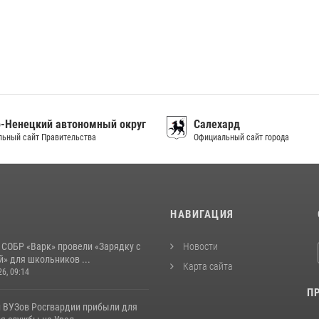
-Ненецкий автономный округ
Салехард
ьный сайт Правительства
Официальный сайт города
И
НАВИГАЦИЯ
 СОБР «Варк» провели «Зарядку с
Новости
» для школьников ...
Карта сайта
26, 09:14
П
 ВУЗов Росгвардии прибыли для