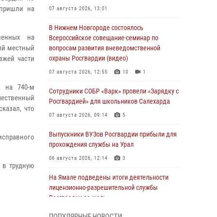
 пришли на
07 августа 2026, 13:01
В Нижнем Новгороде состоялось
ленных на
Всероссийское совещание-семинар по
ый местный
вопросам развития вневедомственной
зжей части
охраны Росгвардии (видео)
07 августа 2026, 12:55
10
1
ж на 740-м
Сотрудники СОБР «Варк» провели «Зарядку с
чественный
Росгвардией» для школьников Салехарда
казал, что
07 августа 2026, 09:14
5
Выпускники ВУЗов Росгвардии прибыли для
исправного
прохождения службы на Урал
06 августа 2026, 12:14
3
 в трудную
На Ямале подведены итоги деятельности
лицензионно-разрешительной службы
Росгвардии за июль
05 августа 2026, 11:50
ПОПУЛЯРНЫЕ НОВОСТИ