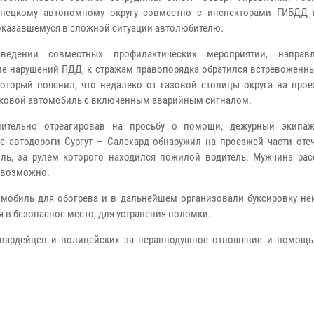
енецкому автономному округу совместно с инспекторами ГИБДД
казавшемуся в сложной ситуации автолюбителю.
ведении совместных профилактических мероприятии, направ
е нарушений ПДД, к стражам правопорядка обратился встревоженн
который пояснил, что недалеко от газовой столицы округа на прое
гковой автомобиль с включенным аварийным сигналом.
лительно отреагировав на просьбу о помощи, дежурный экипа
е автодороги Сургут – Салехард обнаружил на проезжей части оте
ль, за рулем которого находился пожилой водитель. Мужчина расс
евозможно.
мобиль для обогрева и в дальнейшем организовали буксировку не
 в безопасное место, для устранения поломки.
гвардейцев и полицейских за неравнодушное отношение и помощь