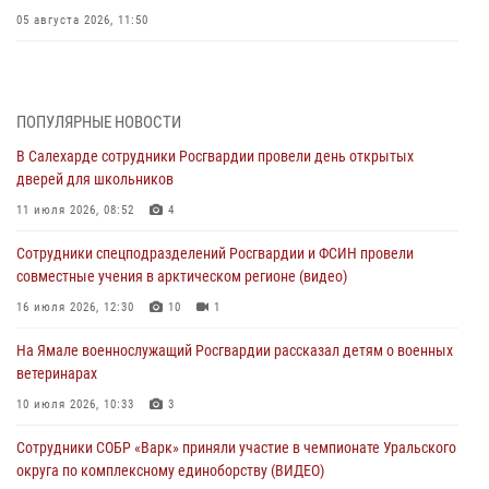
05 августа 2026, 11:50
Росгвардия обеспечила общественный порядок в период
празднования Дня ВДВ на Ямале
03 августа 2026, 07:21
2
ПОПУЛЯРНЫЕ НОВОСТИ
В Салехарде сотрудники Росгвардии провели день открытых
Генерал-полковник Юрий Аверин выступил на Всероссийском
дверей для школьников
молодёжном образовательном форуме «Территория смыслов»
11 июля 2026, 08:52
4
03 августа 2026, 06:54
2
Сотрудники спецподразделений Росгвардии и ФСИН провели
Директор Росгвардии Герой России генерал армии Виктор Золотов
совместные учения в арктическом регионе (видео)
поздравил специалистов подразделений тыла с профессиональным
праздником
16 июля 2026, 12:30
10
1
01 августа 2026, 11:28
На Ямале военнослужащий Росгвардии рассказал детям о военных
ветеринарах
Сотрудники СОБР «Варк» повышают боевое мастерство на Ямале
10 июля 2026, 10:33
3
30 июля 2026, 09:34
1
Сотрудники СОБР «Варк» приняли участие в чемпионате Уральского
Офицеры спецназа Росгвардии провели практическое занятие для
округа по комплексному единоборству (ВИДЕО)
сотрудников прокуратуры на Ямале