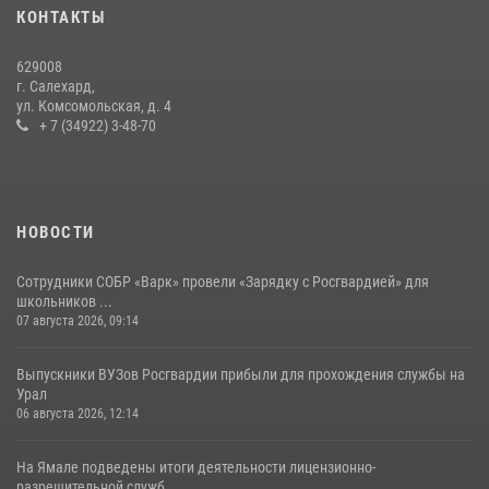
«Росгвардия. Вехи истории»: борьба войск правопорядка против
КОНТАКТЫ
бандитско-националистического подполья (видео)
20 июля 2026, 09:03
1
629008
г. Салехард,
ул. Комсомольская, д. 4
+ 7 (34922) 3-48-70
НОВОСТИ
Сотрудники СОБР «Варк» провели «Зарядку с Росгвардией» для
школьников ...
07 августа 2026, 09:14
Выпускники ВУЗов Росгвардии прибыли для прохождения службы на
Урал
06 августа 2026, 12:14
На Ямале подведены итоги деятельности лицензионно-
разрешительной служб...