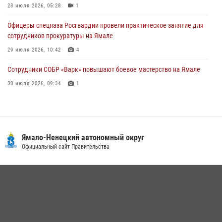
28 июля 2026, 05:28
1
29 июля 2026, 10:42
4
Офицеры спецназа Росгвардии провели практическое занятие для
сотрудников прокуратуры на Ямале
29 июля 2026, 10:42
4
Сотрудники СОБР «Варк» повышают боевое мастерство на Ямале
30 июля 2026, 09:34
1
«Каникулы с Росгвардией» продолжаются на Ямале
18 июля 2026, 09:36
3
«Росгвардия. Вехи истории»: войска правопорядка на охране
Ямало-Ненецкий автономный округ
стратегических объектов поверженной Германии (видео)
Официальный сайт Правительства
15 июля 2026, 11:18
1
На Ямале подведены итоги работы вневедомственной охраны
Росгвардии за первое полугодие 2026 года
14 июля 2026, 06:53