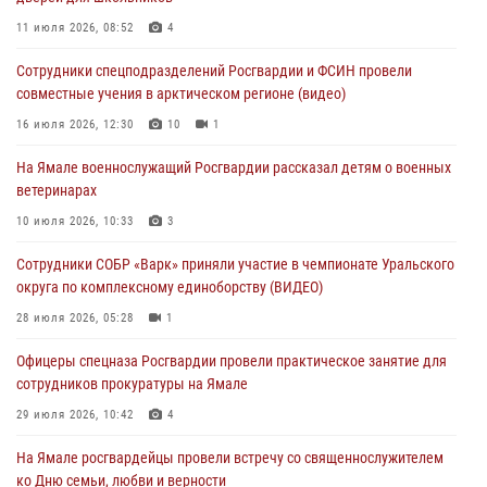
В Уральском округе Росгвардии состоялось заседание
11 июля 2026, 08:52
4
оперативного штаба
Сотрудники спецподразделений Росгвардии и ФСИН провели
29 июля 2026, 10:39
совместные учения в арктическом регионе (видео)
Сотрудники СОБР «Варк» приняли участие в чемпионате Уральского
16 июля 2026, 12:30
10
1
округа по комплексному единоборству (ВИДЕО)
На Ямале военнослужащий Росгвардии рассказал детям о военных
28 июля 2026, 05:28
1
ветеринарах
На Полярном круге Росгвардия обеспечила безопасность турнира
10 июля 2026, 10:33
3
по пляжному волейболу
Сотрудники СОБР «Варк» приняли участие в чемпионате Уральского
27 июля 2026, 09:04
3
округа по комплексному единоборству (ВИДЕО)
28 июля 2026, 05:28
1
Офицеры спецназа Росгвардии провели практическое занятие для
сотрудников прокуратуры на Ямале
29 июля 2026, 10:42
4
На Ямале росгвардейцы провели встречу со священнослужителем
ко Дню семьи, любви и верности