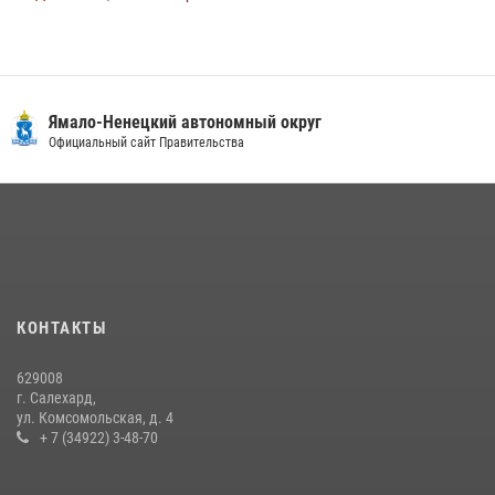
08 июля 2026, 09:28
1
Сотрудники СОБР «Варк» повышают боевое мастерство на Ямале
30 июля 2026, 09:34
1
Ямало-Ненецкий автономный округ
«Каникулы с Росгвардией» продолжаются на Ямале
Официальный сайт Правительства
18 июля 2026, 09:36
3
«Росгвардия. Вехи истории»: войска правопорядка на охране
стратегических объектов поверженной Германии (видео)
15 июля 2026, 11:18
1
На Ямале подведены итоги работы вневедомственной охраны
КОНТАКТЫ
Росгвардии за первое полугодие 2026 года
14 июля 2026, 06:53
629008
г. Салехард,
ул. Комсомольская, д. 4
+ 7 (34922) 3-48-70