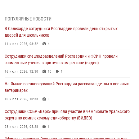
Росгвардия обеспечила общественный порядок в период
празднования Дня ВДВ на Ямале
03 августа 2026, 07:21
2
ПОПУЛЯРНЫЕ НОВОСТИ
В Салехарде сотрудники Росгвардии провели день открытых
Генерал-полковник Юрий Аверин выступил на Всероссийском
дверей для школьников
молодёжном образовательном форуме «Территория смыслов»
11 июля 2026, 08:52
4
03 августа 2026, 06:54
2
Сотрудники спецподразделений Росгвардии и ФСИН провели
Директор Росгвардии Герой России генерал армии Виктор Золотов
совместные учения в арктическом регионе (видео)
поздравил специалистов подразделений тыла с профессиональным
праздником
16 июля 2026, 12:30
10
1
01 августа 2026, 11:28
На Ямале военнослужащий Росгвардии рассказал детям о военных
ветеринарах
Сотрудники СОБР «Варк» повышают боевое мастерство на Ямале
10 июля 2026, 10:33
3
30 июля 2026, 09:34
1
Сотрудники СОБР «Варк» приняли участие в чемпионате Уральского
Офицеры спецназа Росгвардии провели практическое занятие для
округа по комплексному единоборству (ВИДЕО)
сотрудников прокуратуры на Ямале
28 июля 2026, 05:28
1
29 июля 2026, 10:42
4
Офицеры спецназа Росгвардии провели практическое занятие для