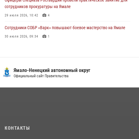
сотрудников прокуратуры на Ямале
29 июля 2026, 10:42
4
Сотрудники СОБР «Варк» повышают боевое мастерство на Ямале
30 июля 2026, 09:34
1
«Росгвардия. Вехи истории»: войска правопорядка на охране
стратегических объектов поверженной Германии (видео)
15 июля 2026, 11:18
1
Ямало-Ненецкий автономный округ
«Каникулы с Росгвардией» продолжаются на Ямале
Официальный сайт Правительства
18 июля 2026, 09:36
3
На Ямале подведены итоги работы вневедомственной охраны
Росгвардии за первое полугодие 2026 года
14 июля 2026, 06:53
«Росгвардия. Вехи истории»: борьба войск правопорядка против
КОНТАКТЫ
бандитско-националистического подполья (видео)