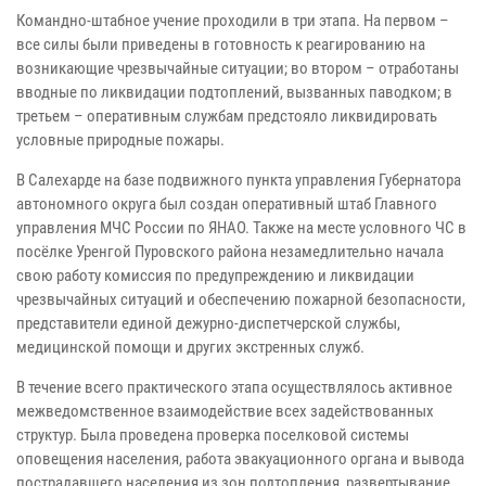
Командно-штабное учение проходили в три этапа. На первом –
все силы были приведены в готовность к реагированию на
возникающие чрезвычайные ситуации; во втором – отработаны
вводные по ликвидации подтоплений, вызванных паводком; в
третьем – оперативным службам предстояло ликвидировать
условные природные пожары.
В Салехарде на базе подвижного пункта управления Губернатора
автономного округа был создан оперативный штаб Главного
управления МЧС России по ЯНАО. Также на месте условного ЧС в
посёлке Уренгой Пуровского района незамедлительно начала
свою работу комиссия по предупреждению и ликвидации
чрезвычайных ситуаций и обеспечению пожарной безопасности,
представители единой дежурно-диспетчерской службы,
медицинской помощи и других экстренных служб.
В течение всего практического этапа осуществлялось активное
межведомственное взаимодействие всех задействованных
структур. Была проведена проверка поселковой системы
оповещения населения, работа эвакуационного органа и вывода
пострадавшего населения из зон подтопления, развертывание