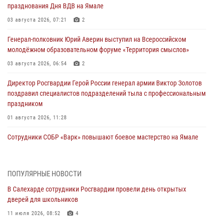
празднования Дня ВДВ на Ямале
03 августа 2026, 07:21
2
Генерал-полковник Юрий Аверин выступил на Всероссийском
молодёжном образовательном форуме «Территория смыслов»
03 августа 2026, 06:54
2
Директор Росгвардии Герой России генерал армии Виктор Золотов
поздравил специалистов подразделений тыла с профессиональным
праздником
01 августа 2026, 11:28
Сотрудники СОБР «Варк» повышают боевое мастерство на Ямале
30 июля 2026, 09:34
1
Офицеры спецназа Росгвардии провели практическое занятие для
ПОПУЛЯРНЫЕ НОВОСТИ
сотрудников прокуратуры на Ямале
В Салехарде сотрудники Росгвардии провели день открытых
29 июля 2026, 10:42
4
дверей для школьников
В Уральском округе Росгвардии состоялось заседание
11 июля 2026, 08:52
4