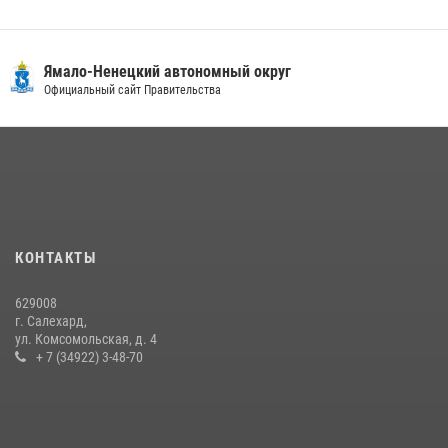
Сотрудники СОБР «Варк» повышают боевое мастерство на Ямале
30 июля 2026, 09:34
1
Ямало-Ненецкий автономный округ
«Каникулы с Росгвардией» продолжаются на Ямале
Официальный сайт Правительства
18 июля 2026, 09:36
3
«Росгвардия. Вехи истории»: войска правопорядка на охране
стратегических объектов поверженной Германии (видео)
15 июля 2026, 11:18
1
На Ямале подведены итоги работы вневедомственной охраны
КОНТАКТЫ
Росгвардии за первое полугодие 2026 года
14 июля 2026, 06:53
629008
г. Салехард,
ул. Комсомольская, д. 4
+ 7 (34922) 3-48-70