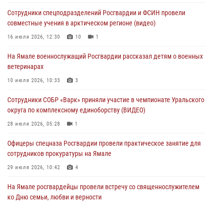
оперативного штаба
Сотрудники спецподразделений Росгвардии и ФСИН провели
29 июля 2026, 10:39
совместные учения в арктическом регионе (видео)
Сотрудники СОБР «Варк» приняли участие в чемпионате Уральского
16 июля 2026, 12:30
10
1
округа по комплексному единоборству (ВИДЕО)
На Ямале военнослужащий Росгвардии рассказал детям о военных
28 июля 2026, 05:28
1
ветеринарах
На Полярном круге Росгвардия обеспечила безопасность турнира
10 июля 2026, 10:33
3
по пляжному волейболу
Сотрудники СОБР «Варк» приняли участие в чемпионате Уральского
27 июля 2026, 09:04
3
округа по комплексному единоборству (ВИДЕО)
28 июля 2026, 05:28
1
Офицеры спецназа Росгвардии провели практическое занятие для
сотрудников прокуратуры на Ямале
29 июля 2026, 10:42
4
На Ямале росгвардейцы провели встречу со священнослужителем
ко Дню семьи, любви и верности
08 июля 2026, 09:28
1