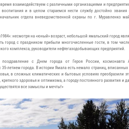
 время взаимодействуем с различными организациями и предприятия
 воспитания и в целом стараемся нести службу достойно звания 
 начальник отдела вневедомственной охраны по г. Муравленко ма
84»: несмотря на «юный» возраст, небольшой ямальский город явля
ить город с праздником прибыли многочисленные гости, в том числ
ского комплекса, руководители нефтегазодобывающих предприятий.
 поздравление с Днем города от Героя России, космонавта А
35-летием города. В истории Ямала есть немало страниц, вписанны
ровья, в сложных климатических и бытовых условиях преобразили э
 крепкого здоровья и оптимизма, а городу постоянного развития и 
существятся все замыслы и мечты!»