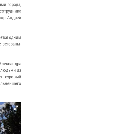
15 июля 2026, 11:18
1
ми города,
сотрудника
На Ямале подведены итоги работы
йор Андрей
вневедомственной охраны Росгвардии за
первое полугодие 2026 года
14 июля 2026, 06:53
ется одним
е ветераны-
лександра
х людьми из
тот суровый
дальнейшего