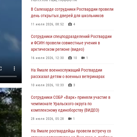
30 июля 2026, 09:34
1
В Салехарде сотрудники Росгвардии провели
Офицеры спецназа Росгвардии провели
день открытых дверей для школьников
практическое занятие для сотрудников
11 июля 2026, 08:52
4
прокуратуры на Ямале
Сотрудники спецподразделений Росгвардии
29 июля 2026, 10:42
4
и ФСИН провели совместные учения в
В Уральском округе Росгвардии состоялось
арктическом регионе (видео)
заседание оперативного штаба
16 июля 2026, 12:30
10
1
29 июля 2026, 10:39
На Ямале военнослужащий Росгвардии
Сотрудники СОБР «Варк» приняли участие в
рассказал детям о военных ветеринарах
чемпионате Уральского округа по
10 июля 2026, 10:33
3
комплексному единоборству (ВИДЕО)
Сотрудники СОБР «Варк» приняли участие в
28 июля 2026, 05:28
1
чемпионате Уральского округа по
На Полярном круге Росгвардия обеспечила
комплексному единоборству (ВИДЕО)
безопасность турнира по пляжному
28 июля 2026, 05:28
1
волейболу
На Ямале росгвардейцы провели встречу со
27 июля 2026, 09:04
3