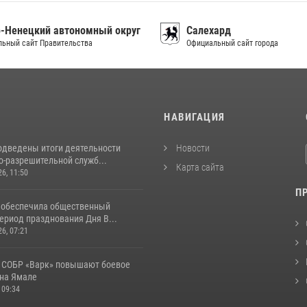
-Ненецкий автономный округ
Салехард
ьный сайт Правительства
Официальный сайт города
И
НАВИГАЦИЯ
одведены итоги деятельности
Новости
о-разрешительной служб...
Карта сайта
26, 11:50
П
 обеспечила общественный
ериод празднования Дня В...
26, 07:21
 СОБР «Варк» повышают боевое
 на Ямале
 09:34