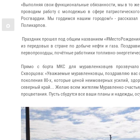
«Выполняя свои функциональные обязанности, мы в то же
проводим работу с молодежью в сфере патриотического
Росгвардии. Мы гордимся нашим городом!» - рассказал
Поликарпов.
Праздник прошел под общим названием «#МестоРождения19
из передовых в стране по добыче нефти и газа. Поздрав
первопроходцы, почётные работники топливно-энергетиче
Прямо с борта МКС для муравленковцев прозвучало
Скворцова: «Уважаемые муравленковцы, поздравляю вас с 
поколения 80-х, которые ценой неимоверных усилий, здо
северный край... Желаю всем жителям Муравленко счастья,
процветания. Пусть сбудутся все ваши планы и надежды, о