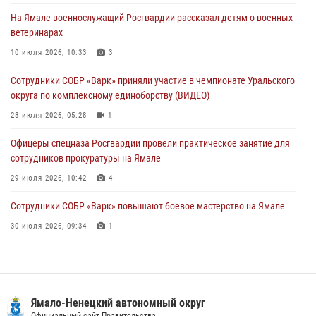
01 августа 2026, 11:28
На Ямале военнослужащий Росгвардии рассказал детям о военных
ветеринарах
Сотрудники СОБР «Варк» повышают боевое мастерство на Ямале
10 июля 2026, 10:33
3
30 июля 2026, 09:34
1
Сотрудники СОБР «Варк» приняли участие в чемпионате Уральского
Офицеры спецназа Росгвардии провели практическое занятие для
округа по комплексному единоборству (ВИДЕО)
сотрудников прокуратуры на Ямале
28 июля 2026, 05:28
1
29 июля 2026, 10:42
4
Офицеры спецназа Росгвардии провели практическое занятие для
сотрудников прокуратуры на Ямале
29 июля 2026, 10:42
4
Сотрудники СОБР «Варк» повышают боевое мастерство на Ямале
30 июля 2026, 09:34
1
«Каникулы с Росгвардией» продолжаются на Ямале
18 июля 2026, 09:36
3
«Росгвардия. Вехи истории»: войска правопорядка на охране
Ямало-Ненецкий автономный округ
Официальный сайт Правительства