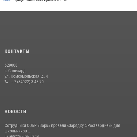
стратегических объектов поверженной Германии (видео)
15 июля 2026, 11:18
1
На Ямале подведены итоги работы вневедомственной охраны
Росгвардии за первое полугодие 2026 года
14 июля 2026, 06:53
«Росгвардия. Вехи истории»: борьба войск правопорядка против
КОНТАКТЫ
бандитско-националистического подполья (видео)
20 июля 2026, 09:03
1
629008
г. Салехард,
ул. Комсомольская, д. 4
+ 7 (34922) 3-48-70
НОВОСТИ
Сотрудники СОБР «Варк» провели «Зарядку с Росгвардией» для
школьников ...
07 августа 2026, 09:14