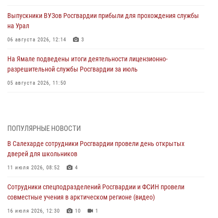
Выпускники ВУЗов Росгвардии прибыли для прохождения службы
на Урал
06 августа 2026, 12:14
3
На Ямале подведены итоги деятельности лицензионно-
разрешительной службы Росгвардии за июль
05 августа 2026, 11:50
Росгвардия обеспечила общественный порядок в период
празднования Дня ВДВ на Ямале
03 августа 2026, 07:21
2
ПОПУЛЯРНЫЕ НОВОСТИ
В Салехарде сотрудники Росгвардии провели день открытых
Генерал-полковник Юрий Аверин выступил на Всероссийском
дверей для школьников
молодёжном образовательном форуме «Территория смыслов»
11 июля 2026, 08:52
4
03 августа 2026, 06:54
2
Сотрудники спецподразделений Росгвардии и ФСИН провели
Директор Росгвардии Герой России генерал армии Виктор Золотов
совместные учения в арктическом регионе (видео)
поздравил специалистов подразделений тыла с профессиональным
праздником
16 июля 2026, 12:30
10
1