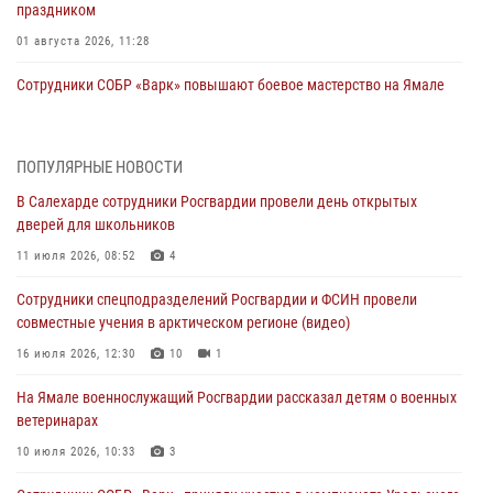
праздником
01 августа 2026, 11:28
Сотрудники СОБР «Варк» повышают боевое мастерство на Ямале
30 июля 2026, 09:34
1
Офицеры спецназа Росгвардии провели практическое занятие для
ПОПУЛЯРНЫЕ НОВОСТИ
сотрудников прокуратуры на Ямале
В Салехарде сотрудники Росгвардии провели день открытых
29 июля 2026, 10:42
4
дверей для школьников
В Уральском округе Росгвардии состоялось заседание
11 июля 2026, 08:52
4
оперативного штаба
Сотрудники спецподразделений Росгвардии и ФСИН провели
29 июля 2026, 10:39
совместные учения в арктическом регионе (видео)
Сотрудники СОБР «Варк» приняли участие в чемпионате Уральского
16 июля 2026, 12:30
10
1
округа по комплексному единоборству (ВИДЕО)
На Ямале военнослужащий Росгвардии рассказал детям о военных
28 июля 2026, 05:28
1
ветеринарах
На Полярном круге Росгвардия обеспечила безопасность турнира
10 июля 2026, 10:33
3
по пляжному волейболу