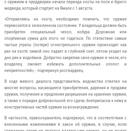
с оружием в преддверии начала периода охоты на лося и бурого
медведя, который стартует на Ямале с 1 августа.
«Отправляясь на охоту, необходимо помнить, что оружие
перевозится в зачехленном состоянии. У владельца должен быть
приобретен специальный чехол, кобура. Дорожная или
спортивная сумка для этого не годиться. По статистике самые
частые утраты (потери) огнестрельного оружия происходят как
раз на охоте: зимой оно падает в глубокий снег, летом уходит на
дно рек и водоёмов. Добротно закрепив свое оружие в чехле, его
владелец сможет избежать дополнительных хлопот и
неприятностей», - подчеркнул росгвардеец.
В ходе живого диалога представитель ведомства ответил на
многие вопросы, касающиеся приобретения, дарения и продажи
оружия, получения и продления разрешения на хранение оружия,
а также о порядке добровольной его сдачи, боеприпасов к нему и
конструктивных частей оружия за вознаграждение.
В частности, правоохранитель подчеркнул, что в соответствии с
внесенными изменениями в закон об оружии, в случае, если
гражданин ранее не являлся владельцем оружия, он не может