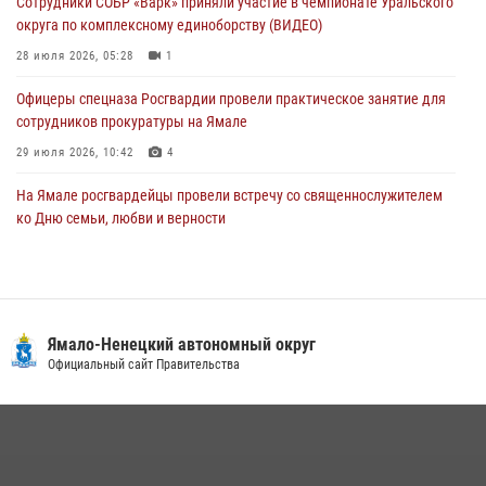
Сотрудники СОБР «Варк» приняли участие в чемпионате Уральского
27 июля 2026, 09:04
3
округа по комплексному единоборству (ВИДЕО)
28 июля 2026, 05:28
1
Офицеры спецназа Росгвардии провели практическое занятие для
сотрудников прокуратуры на Ямале
29 июля 2026, 10:42
4
На Ямале росгвардейцы провели встречу со священнослужителем
ко Дню семьи, любви и верности
08 июля 2026, 09:28
1
Сотрудники СОБР «Варк» повышают боевое мастерство на Ямале
30 июля 2026, 09:34
1
Ямало-Ненецкий автономный округ
«Каникулы с Росгвардией» продолжаются на Ямале
Официальный сайт Правительства
18 июля 2026, 09:36
3
«Росгвардия. Вехи истории»: войска правопорядка на охране
стратегических объектов поверженной Германии (видео)