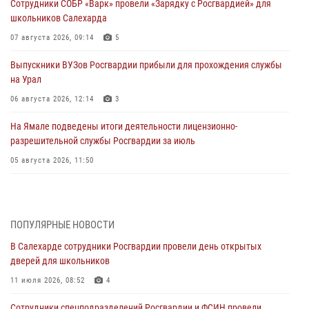
Сотрудники СОБР «Варк» провели «Зарядку с Росгвардией» для
школьников Салехарда
07 августа 2026, 09:14
5
Выпускники ВУЗов Росгвардии прибыли для прохождения службы
на Урал
06 августа 2026, 12:14
3
На Ямале подведены итоги деятельности лицензионно-
разрешительной службы Росгвардии за июль
05 августа 2026, 11:50
Росгвардия обеспечила общественный порядок в период
празднования Дня ВДВ на Ямале
03 августа 2026, 07:21
2
ПОПУЛЯРНЫЕ НОВОСТИ
В Салехарде сотрудники Росгвардии провели день открытых
Генерал-полковник Юрий Аверин выступил на Всероссийском
дверей для школьников
молодёжном образовательном форуме «Территория смыслов»
11 июля 2026, 08:52
4
03 августа 2026, 06:54
2
Сотрудники спецподразделений Росгвардии и ФСИН провели