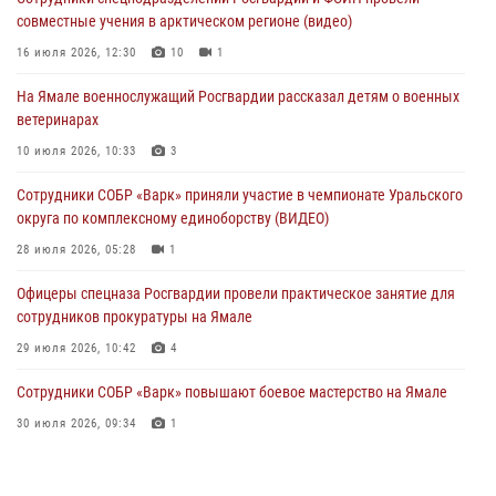
Директор Росгвардии Герой России генерал армии Виктор Золотов
совместные учения в арктическом регионе (видео)
поздравил специалистов подразделений тыла с профессиональным
праздником
16 июля 2026, 12:30
10
1
01 августа 2026, 11:28
На Ямале военнослужащий Росгвардии рассказал детям о военных
ветеринарах
Сотрудники СОБР «Варк» повышают боевое мастерство на Ямале
10 июля 2026, 10:33
3
30 июля 2026, 09:34
1
Сотрудники СОБР «Варк» приняли участие в чемпионате Уральского
Офицеры спецназа Росгвардии провели практическое занятие для
округа по комплексному единоборству (ВИДЕО)
сотрудников прокуратуры на Ямале
28 июля 2026, 05:28
1
29 июля 2026, 10:42
4
Офицеры спецназа Росгвардии провели практическое занятие для
сотрудников прокуратуры на Ямале
29 июля 2026, 10:42
4
Сотрудники СОБР «Варк» повышают боевое мастерство на Ямале
30 июля 2026, 09:34
1
«Каникулы с Росгвардией» продолжаются на Ямале