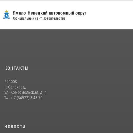
18 июля 2026, 09:36
3
«Росгвардия. Вехи истории»: войска правопорядка на охране
Ямало-Ненецкий автономный округ
стратегических объектов поверженной Германии (видео)
Официальный сайт Правительства
15 июля 2026, 11:18
1
На Ямале подведены итоги работы вневедомственной охраны
Росгвардии за первое полугодие 2026 года
14 июля 2026, 06:53
«Росгвардия. Вехи истории»: борьба войск правопорядка против
КОНТАКТЫ
бандитско-националистического подполья (видео)
20 июля 2026, 09:03
1
629008
г. Салехард,
ул. Комсомольская, д. 4
+ 7 (34922) 3-48-70
НОВОСТИ