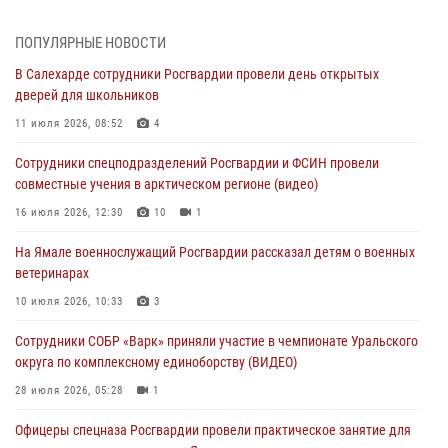
01 августа 2026, 11:28
ПОПУЛЯРНЫЕ НОВОСТИ
Сотрудники СОБР «Варк» повышают боевое мастерство на Ямале
В Салехарде сотрудники Росгвардии провели день открытых
30 июля 2026, 09:34
1
дверей для школьников
Офицеры спецназа Росгвардии провели практическое занятие для
11 июля 2026, 08:52
4
сотрудников прокуратуры на Ямале
Сотрудники спецподразделений Росгвардии и ФСИН провели
29 июля 2026, 10:42
4
совместные учения в арктическом регионе (видео)
В Уральском округе Росгвардии состоялось заседание
16 июля 2026, 12:30
10
1
оперативного штаба
На Ямале военнослужащий Росгвардии рассказал детям о военных
29 июля 2026, 10:39
ветеринарах
Сотрудники СОБР «Варк» приняли участие в чемпионате Уральского
10 июля 2026, 10:33
3
округа по комплексному единоборству (ВИДЕО)
Сотрудники СОБР «Варк» приняли участие в чемпионате Уральского
28 июля 2026, 05:28
1
округа по комплексному единоборству (ВИДЕО)
28 июля 2026, 05:28
1
Офицеры спецназа Росгвардии провели практическое занятие для