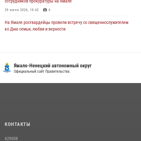
сотрудников прокуратуры на Ямале
29 июля 2026, 10:42
4
На Ямале росгвардейцы провели встречу со священнослужителем
ко Дню семьи, любви и верности
08 июля 2026, 09:28
1
Сотрудники СОБР «Варк» повышают боевое мастерство на Ямале
30 июля 2026, 09:34
1
Ямало-Ненецкий автономный округ
«Каникулы с Росгвардией» продолжаются на Ямале
Официальный сайт Правительства
18 июля 2026, 09:36
3
«Росгвардия. Вехи истории»: войска правопорядка на охране
стратегических объектов поверженной Германии (видео)
15 июля 2026, 11:18
1
На Ямале подведены итоги работы вневедомственной охраны
КОНТАКТЫ
Росгвардии за первое полугодие 2026 года
14 июля 2026, 06:53
629008