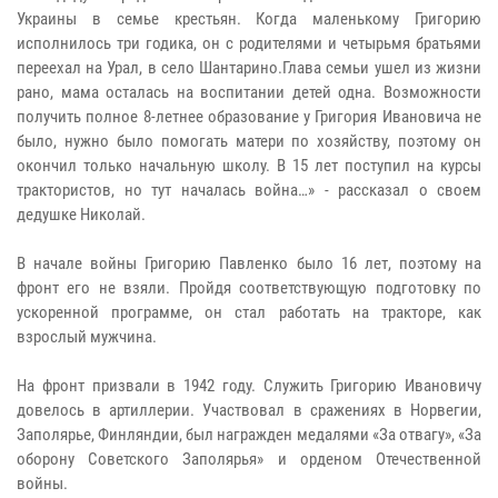
Украины в семье крестьян. Когда маленькому Григорию
исполнилось три годика, он с родителями и четырьмя братьями
переехал на Урал, в село Шантарино.Глава семьи ушел из жизни
рано, мама осталась на воспитании детей одна. Возможности
получить полное 8-летнее образование у Григория Ивановича не
было, нужно было помогать матери по хозяйству, поэтому он
окончил только начальную школу. В 15 лет поступил на курсы
трактористов, но тут началась война…» - рассказал о своем
дедушке Николай.
В начале войны Григорию Павленко было 16 лет, поэтому на
фронт его не взяли. Пройдя соответствующую подготовку по
ускоренной программе, он стал работать на тракторе, как
взрослый мужчина.
На фронт призвали в 1942 году. Служить Григорию Ивановичу
довелось в артиллерии. Участвовал в сражениях в Норвегии,
Заполярье, Финляндии, был награжден медалями «За отвагу», «За
оборону Советского Заполярья» и орденом Отечественной
войны.