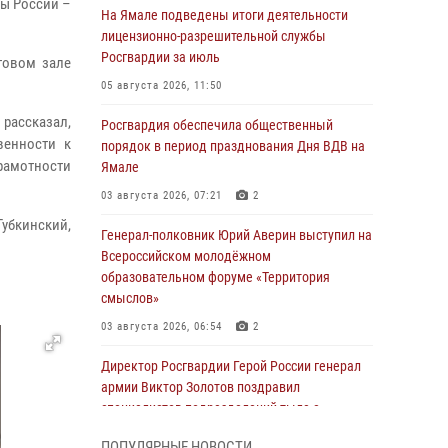
вы России –
На Ямале подведены итоги деятельности
лицензионно-разрешительной службы
Росгвардии за июль
товом зале
05 августа 2026, 11:50
рассказал,
Росгвардия обеспечила общественный
венности к
порядок в период празднования Дня ВДВ на
рамотности
Ямале
03 августа 2026, 07:21
2
Губкинский,
Генерал-полковник Юрий Аверин выступил на
Всероссийском молодёжном
образовательном форуме «Территория
смыслов»
03 августа 2026, 06:54
2
Директор Росгвардии Герой России генерал
армии Виктор Золотов поздравил
специалистов подразделений тыла с
профессиональным праздником
ПОПУЛЯРНЫЕ НОВОСТИ