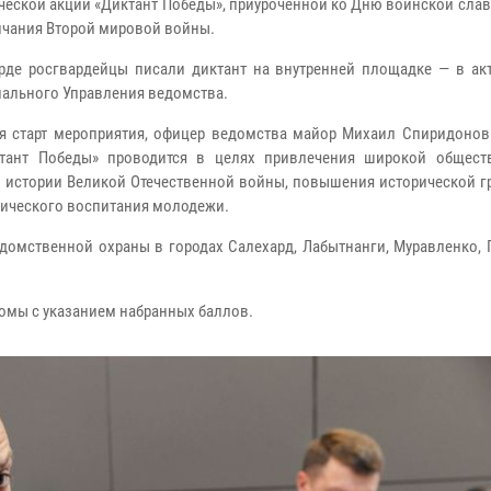
ческой акции «Диктант Победы», приуроченной ко Дню воинской сла
чания Второй мировой войны.
рде росгвардейцы писали диктант на внутренней площадке — в ак
иального Управления ведомства.
я старт мероприятия, офицер ведомства майор Михаил Спиридонов 
ктант Победы» проводится в целях привлечения широкой общест
 истории Великой Отечественной войны, повышения исторической г
тического воспитания молодежи.
домственной охраны в городах Салехард, Лабытнанги, Муравленко, 
омы с указанием набранных баллов.