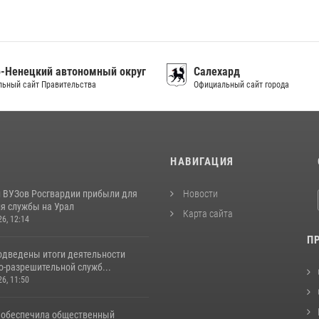
-Ненецкий автономный округ
Салехард
ьный сайт Правительства
Официальный сайт города
И
НАВИГАЦИЯ
 ВУЗов Росгвардии прибыли для
Новости
я службы на Урал
Карта сайта
26, 12:14
П
одведены итоги деятельности
о-разрешительной служб...
26, 11:50
 обеспечила общественный