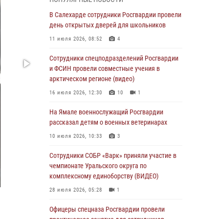
01 августа 2026, 11:28
В Салехарде сотрудники Росгвардии провели
Сотрудники СОБР «Варк» повышают боевое
день открытых дверей для школьников
мастерство на Ямале
11 июля 2026, 08:52
4
30 июля 2026, 09:34
1
Сотрудники спецподразделений Росгвардии
Офицеры спецназа Росгвардии провели
и ФСИН провели совместные учения в
практическое занятие для сотрудников
арктическом регионе (видео)
прокуратуры на Ямале
16 июля 2026, 12:30
10
1
29 июля 2026, 10:42
4
На Ямале военнослужащий Росгвардии
В Уральском округе Росгвардии состоялось
рассказал детям о военных ветеринарах
заседание оперативного штаба
10 июля 2026, 10:33
3
29 июля 2026, 10:39
Сотрудники СОБР «Варк» приняли участие в
Сотрудники СОБР «Варк» приняли участие в
чемпионате Уральского округа по
чемпионате Уральского округа по
комплексному единоборству (ВИДЕО)
комплексному единоборству (ВИДЕО)
28 июля 2026, 05:28
1
28 июля 2026, 05:28
1
Офицеры спецназа Росгвардии провели
На Полярном круге Росгвардия обеспечила