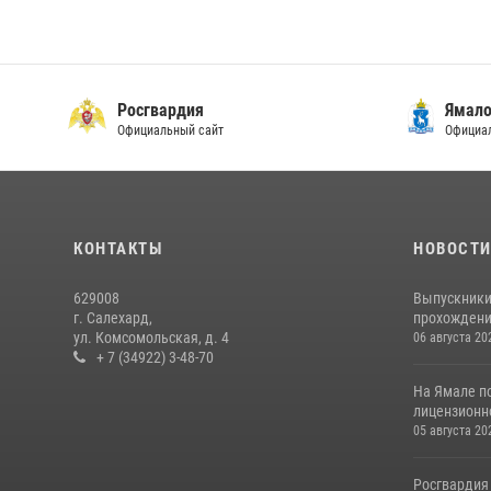
Росгвардия
Ямало
Официальный сайт
Официал
КОНТАКТЫ
НОВОСТ
629008
Выпускники
г. Салехард,
прохождени
ул. Комсомольская, д. 4
06 августа 20
+ 7 (34922) 3-48-70
На Ямале п
лицензионн
05 августа 20
Росгвардия