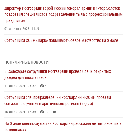
Директор Росгвардии Герой России генерал армии Виктор Золотов
поздравил специалистов подразделений тыла с профессиональным
праздником
01 августа 2026, 11:28
Сотрудники СОБР «Варк» повышают боевое мастерство на Ямале
30 июля 2026, 09:34
1
Офицеры спецназа Росгвардии провели практическое занятие для
ПОПУЛЯРНЫЕ НОВОСТИ
сотрудников прокуратуры на Ямале
В Салехарде сотрудники Росгвардии провели день открытых
29 июля 2026, 10:42
4
дверей для школьников
В Уральском округе Росгвардии состоялось заседание
11 июля 2026, 08:52
4
оперативного штаба
Сотрудники спецподразделений Росгвардии и ФСИН провели
29 июля 2026, 10:39
совместные учения в арктическом регионе (видео)
Сотрудники СОБР «Варк» приняли участие в чемпионате Уральского
16 июля 2026, 12:30
10
1
округа по комплексному единоборству (ВИДЕО)
На Ямале военнослужащий Росгвардии рассказал детям о военных
28 июля 2026, 05:28
1
ветеринарах