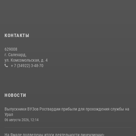
«Росгвардия. Вехи истории»: войска правопорядка на охране
стратегических объектов поверженной Германии (видео)
15 июля 2026, 11:18
1
На Ямале подведены итоги работы вневедомственной охраны
КОНТАКТЫ
Росгвардии за первое полугодие 2026 года
14 июля 2026, 06:53
629008
г. Салехард,
ул. Комсомольская, д. 4
+ 7 (34922) 3-48-70
НОВОСТИ
Выпускники ВУЗов Росгвардии прибыли для прохождения службы на
Урал
06 августа 2026, 12:14
На Ямале подведены итоги деятельности лицензионно-