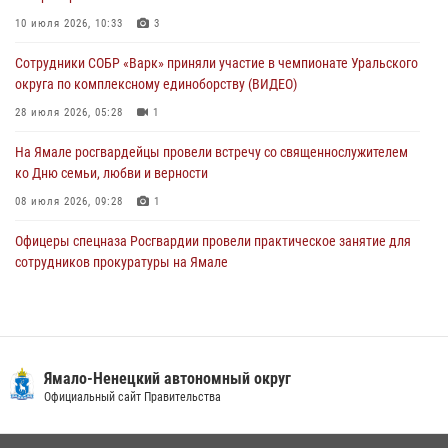
На Полярном круге Росгвардия обеспечила безопасность турнира
10 июля 2026, 10:33
3
по пляжному волейболу
Сотрудники СОБР «Варк» приняли участие в чемпионате Уральского
27 июля 2026, 09:04
3
округа по комплексному единоборству (ВИДЕО)
28 июля 2026, 05:28
1
На Ямале росгвардейцы провели встречу со священнослужителем
ко Дню семьи, любви и верности
08 июля 2026, 09:28
1
Офицеры спецназа Росгвардии провели практическое занятие для
сотрудников прокуратуры на Ямале
29 июля 2026, 10:42
4
Сотрудники СОБР «Варк» повышают боевое мастерство на Ямале
30 июля 2026, 09:34
1
Ямало-Ненецкий автономный округ
«Каникулы с Росгвардией» продолжаются на Ямале
Официальный сайт Правительства
18 июля 2026, 09:36
3