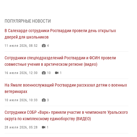
Росгвардия обеспечила общественный порядок в период
празднования Дня ВДВ на Ямале
03 августа 2026, 07:21
2
ПОПУЛЯРНЫЕ НОВОСТИ
В Салехарде сотрудники Росгвардии провели день открытых
Генерал-полковник Юрий Аверин выступил на Всероссийском
дверей для школьников
молодёжном образовательном форуме «Территория смыслов»
11 июля 2026, 08:52
4
03 августа 2026, 06:54
2
Сотрудники спецподразделений Росгвардии и ФСИН провели
Директор Росгвардии Герой России генерал армии Виктор Золотов
совместные учения в арктическом регионе (видео)
поздравил специалистов подразделений тыла с профессиональным
праздником
16 июля 2026, 12:30
10
1
01 августа 2026, 11:28
На Ямале военнослужащий Росгвардии рассказал детям о военных
ветеринарах
Сотрудники СОБР «Варк» повышают боевое мастерство на Ямале
10 июля 2026, 10:33
3
30 июля 2026, 09:34
1
Сотрудники СОБР «Варк» приняли участие в чемпионате Уральского
Офицеры спецназа Росгвардии провели практическое занятие для
округа по комплексному единоборству (ВИДЕО)
сотрудников прокуратуры на Ямале
28 июля 2026, 05:28
1
29 июля 2026, 10:42
4