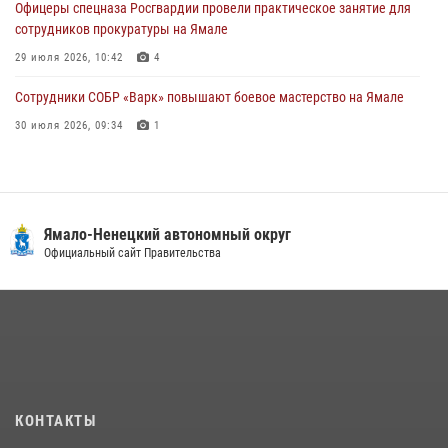
Офицеры спецназа Росгвардии провели практическое занятие для
сотрудников прокуратуры на Ямале
29 июля 2026, 10:42
4
Сотрудники СОБР «Варк» повышают боевое мастерство на Ямале
30 июля 2026, 09:34
1
«Каникулы с Росгвардией» продолжаются на Ямале
18 июля 2026, 09:36
3
«Росгвардия. Вехи истории»: войска правопорядка на охране
Ямало-Ненецкий автономный округ
стратегических объектов поверженной Германии (видео)
Официальный сайт Правительства
15 июля 2026, 11:18
1
На Ямале подведены итоги работы вневедомственной охраны
Росгвардии за первое полугодие 2026 года
14 июля 2026, 06:53
«Росгвардия. Вехи истории»: борьба войск правопорядка против
КОНТАКТЫ
бандитско-националистического подполья (видео)