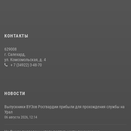
«Росгвардия. Вехи истории»: войска правопорядка на охране
стратегических объектов поверженной Германии (видео)
15 июля 2026, 11:18
1
На Ямале подведены итоги работы вневедомственной охраны
КОНТАКТЫ
Росгвардии за первое полугодие 2026 года
14 июля 2026, 06:53
629008
г. Салехард,
ул. Комсомольская, д. 4
+ 7 (34922) 3-48-70
НОВОСТИ
Выпускники ВУЗов Росгвардии прибыли для прохождения службы на
Урал
06 августа 2026, 12:14