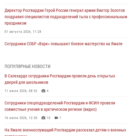
Директор Росгвардии Герой России генерал армии Виктор Золотов
поздравил специалистов подразделений тыла с профессиональным
праздником
01 августа 2026, 11:28
Сотрудники СОБР «Варк» повышают боевое мастерство на Ямале
30 июля 2026, 09:34
1
Офицеры спецназа Росгвардии провели практическое занятие для
ПОПУЛЯРНЫЕ НОВОСТИ
сотрудников прокуратуры на Ямале
В Салехарде сотрудники Росгвардии провели день открытых
29 июля 2026, 10:42
4
дверей для школьников
В Уральском округе Росгвардии состоялось заседание
11 июля 2026, 08:52
4
оперативного штаба
Сотрудники спецподразделений Росгвардии и ФСИН провели
29 июля 2026, 10:39
совместные учения в арктическом регионе (видео)
Сотрудники СОБР «Варк» приняли участие в чемпионате Уральского
16 июля 2026, 12:30
10
1
округа по комплексному единоборству (ВИДЕО)
На Ямале военнослужащий Росгвардии рассказал детям о военных
28 июля 2026, 05:28
1