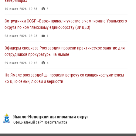
ветеринарах
На Полярном круге Росгвардия обеспечила безопасность турнира
10 июля 2026, 10:33
3
по пляжному волейболу
Сотрудники СОБР «Варк» приняли участие в чемпионате Уральского
27 июля 2026, 09:04
3
округа по комплексному единоборству (ВИДЕО)
28 июля 2026, 05:28
1
Офицеры спецназа Росгвардии провели практическое занятие для
сотрудников прокуратуры на Ямале
29 июля 2026, 10:42
4
На Ямале росгвардейцы провели встречу со священнослужителем
ко Дню семьи, любви и верности
08 июля 2026, 09:28
1
Сотрудники СОБР «Варк» повышают боевое мастерство на Ямале
30 июля 2026, 09:34
1
Ямало-Ненецкий автономный округ
«Каникулы с Росгвардией» продолжаются на Ямале
Официальный сайт Правительства
18 июля 2026, 09:36
3