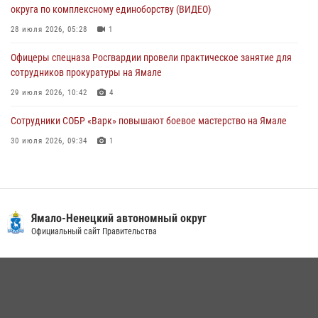
округа по комплексному единоборству (ВИДЕО)
сотрудников прокуратуры на Ямале
28 июля 2026, 05:28
1
29 июля 2026, 10:42
4
Офицеры спецназа Росгвардии провели практическое занятие для
сотрудников прокуратуры на Ямале
29 июля 2026, 10:42
4
Сотрудники СОБР «Варк» повышают боевое мастерство на Ямале
30 июля 2026, 09:34
1
«Росгвардия. Вехи истории»: войска правопорядка на охране
стратегических объектов поверженной Германии (видео)
15 июля 2026, 11:18
1
Ямало-Ненецкий автономный округ
«Каникулы с Росгвардией» продолжаются на Ямале
Официальный сайт Правительства
18 июля 2026, 09:36
3
На Ямале подведены итоги работы вневедомственной охраны
Росгвардии за первое полугодие 2026 года
14 июля 2026, 06:53