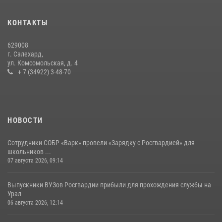
«Росгвардия. Вехи истории»: борьба войск правопорядка против
КОНТАКТЫ
бандитско-националистического подполья (видео)
20 июля 2026, 09:03
1
629008
г. Салехард,
ул. Комсомольская, д. 4
+ 7 (34922) 3-48-70
НОВОСТИ
Сотрудники СОБР «Варк» провели «Зарядку с Росгвардией» для
школьников ...
07 августа 2026, 09:14
Выпускники ВУЗов Росгвардии прибыли для прохождения службы на
Урал
06 августа 2026, 12:14