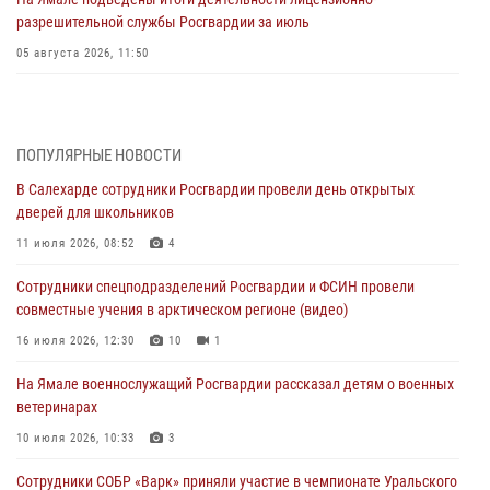
разрешительной службы Росгвардии за июль
05 августа 2026, 11:50
Росгвардия обеспечила общественный порядок в период
празднования Дня ВДВ на Ямале
03 августа 2026, 07:21
2
ПОПУЛЯРНЫЕ НОВОСТИ
В Салехарде сотрудники Росгвардии провели день открытых
Генерал-полковник Юрий Аверин выступил на Всероссийском
дверей для школьников
молодёжном образовательном форуме «Территория смыслов»
11 июля 2026, 08:52
4
03 августа 2026, 06:54
2
Сотрудники спецподразделений Росгвардии и ФСИН провели
Директор Росгвардии Герой России генерал армии Виктор Золотов
совместные учения в арктическом регионе (видео)
поздравил специалистов подразделений тыла с профессиональным
праздником
16 июля 2026, 12:30
10
1
01 августа 2026, 11:28
На Ямале военнослужащий Росгвардии рассказал детям о военных
ветеринарах
Сотрудники СОБР «Варк» повышают боевое мастерство на Ямале
10 июля 2026, 10:33
3
30 июля 2026, 09:34
1
Сотрудники СОБР «Варк» приняли участие в чемпионате Уральского
Офицеры спецназа Росгвардии провели практическое занятие для