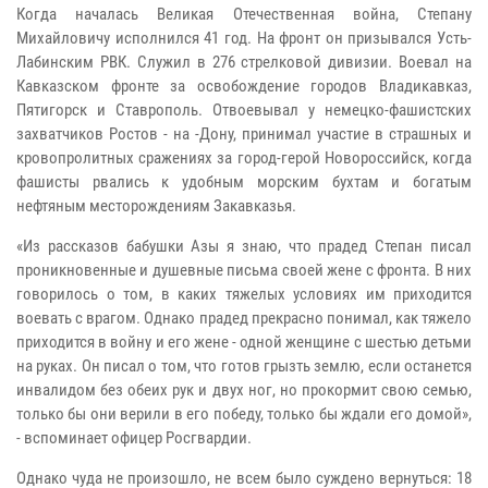
Когда началась Великая Отечественная война, Степану
Михайловичу исполнился 41 год. На фронт он призывался Усть-
Лабинским РВК. Служил в 276 стрелковой дивизии. Воевал на
Кавказском фронте за освобождение городов Владикавказ,
Пятигорск и Ставрополь. Отвоевывал у немецко-фашистских
захватчиков Ростов - на -Дону, принимал участие в страшных и
кровопролитных сражениях за город-герой Новороссийск, когда
фашисты рвались к удобным морским бухтам и богатым
нефтяным месторождениям Закавказья.
«Из рассказов бабушки Азы я знаю, что прадед Степан писал
проникновенные и душевные письма своей жене с фронта. В них
говорилось о том, в каких тяжелых условиях им приходится
воевать с врагом. Однако прадед прекрасно понимал, как тяжело
приходится в войну и его жене - одной женщине с шестью детьми
на руках. Он писал о том, что готов грызть землю, если останется
инвалидом без обеих рук и двух ног, но прокормит свою семью,
только бы они верили в его победу, только бы ждали его домой»,
- вспоминает офицер Росгвардии.
Однако чуда не произошло, не всем было суждено вернуться: 18