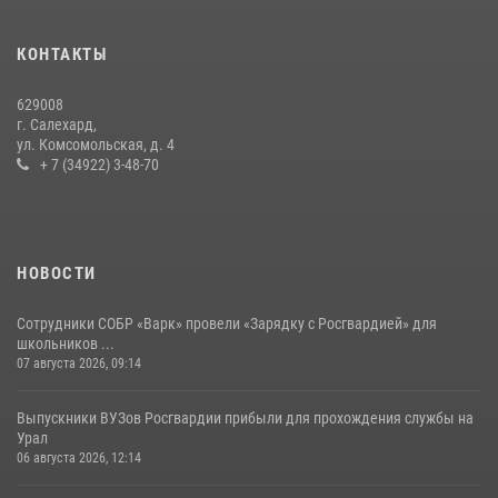
«Росгвардия. Вехи истории»: борьба войск правопорядка против
КОНТАКТЫ
бандитско-националистического подполья (видео)
20 июля 2026, 09:03
1
629008
г. Салехард,
ул. Комсомольская, д. 4
+ 7 (34922) 3-48-70
НОВОСТИ
Сотрудники СОБР «Варк» провели «Зарядку с Росгвардией» для
школьников ...
07 августа 2026, 09:14
Выпускники ВУЗов Росгвардии прибыли для прохождения службы на
Урал
06 августа 2026, 12:14