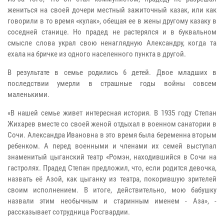
жениться на своей дочери местный зажиточный казак, или как
говорили в то время «кулак», обещая ее в жены другому казаку в
соседней станице. Но прадед не растерялся и в буквальном
смысле слова украл свою ненаглядную Александру, когда та
ехала на бричке из одного населенного пункта в другой.
В результате в семье родились 6 детей. Двое младших в
последствии умерли в страшные годы войны совсем
маленькими.
«В нашей семье живет интересная история. В 1935 году Степан
Жихарев вместе со своей женой отдыхал в военном санатории в
Сочи. Александра Ивановна в это время была беременна вторым
ребенком. А перед военными и членами их семей выступал
знаменитый цыганский театр «Ромэн, находившийся в Сочи на
гастролях. Прадед Степан предложил, что, если родится девочка,
назвать её Азой, как цыганку из театра, покорившую зрителей
своим исполнением. В итоге, действительно, мою бабушку
назвали этим необычным и старинным именем - Аза», -
рассказывает сотрудница Росгвардии.