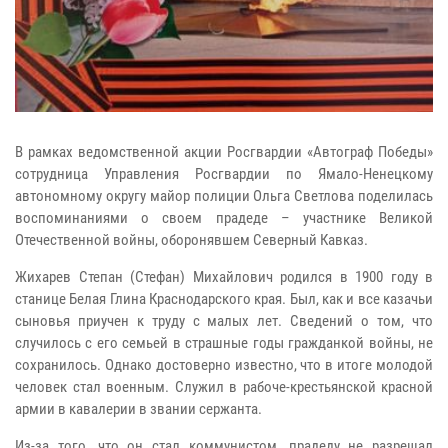
В рамках ведомственной акции Росгвардии «Автограф Победы»
сотрудница Управления Росгвардии по Ямало-Ненецкому
автономному округу майор полиции Ольга Светлова поделилась
воспоминаниями о своем прадеде – участнике Великой
Отечественной войны, оборонявшем Северный Кавказ.
Жихарев Степан (Стефан) Михайлович родился в 1900 году в
станице Белая Глина Краснодарского края. Был, как и все казачьи
сыновья приучен к труду с малых лет. Сведений о том, что
случилось с его семьей в страшные годы гражданкой войны, не
сохранилось. Однако достоверно известно, что в итоге молодой
человек стал военным. Служил в рабоче-крестьянской красной
армии в кавалерии в звании сержанта.
Из-за того, что он стал коммунистом, прадеду не разрешал