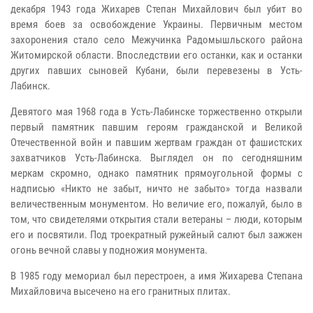
декабря 1943 года Жихарев Степан Михайлович был убит во
время боев за освобождение Украины. Первичным местом
захоронения стало село Межучинка Радомышльского района
Житомирской области. Впоследствии его останки, как и останки
других павших сыновей Кубани, были перевезены в Усть-
Лабинск.
Девятого мая 1968 года в Усть-Лабинске торжественно открыли
первый памятник павшим героям гражданской и Великой
Отечественной войн и павшим жертвам граждан от фашистских
захватчиков Усть-Лабинска. Выглядел он по сегодняшним
меркам скромно, однако памятник прямоугольной формы с
надписью «Никто не забыт, ничто не забыто» тогда назвали
величественным монументом. Но величие его, пожалуй, было в
том, что свидетелями открытия стали ветераны – люди, которым
его и посвятили. Под троекратный ружейный салют был зажжен
огонь вечной славы у подножия монумента.
В 1985 году мемориал был перестроен, а имя Жихарева Степана
Михайловича высечено на его гранитных плитах.