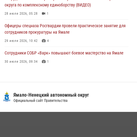
округа по комплексному единоборству (ВИДЕО)
сотрудников прокуратуры на Ямале
28 июля 2026, 05:28
1
29 июля 2026, 10:42
4
Офицеры спецназа Росгвардии провели практическое занятие для
сотрудников прокуратуры на Ямале
29 июля 2026, 10:42
4
Сотрудники СОБР «Варк» повышают боевое мастерство на Ямале
30 июля 2026, 09:34
1
«Каникулы с Росгвардией» продолжаются на Ямале
18 июля 2026, 09:36
3
«Росгвардия. Вехи истории»: войска правопорядка на охране
Ямало-Ненецкий автономный округ
стратегических объектов поверженной Германии (видео)
Официальный сайт Правительства
15 июля 2026, 11:18
1
На Ямале подведены итоги работы вневедомственной охраны
Росгвардии за первое полугодие 2026 года
14 июля 2026, 06:53