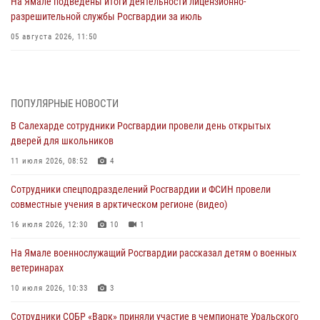
На Ямале подведены итоги деятельности лицензионно-
разрешительной службы Росгвардии за июль
05 августа 2026, 11:50
Росгвардия обеспечила общественный порядок в период
празднования Дня ВДВ на Ямале
03 августа 2026, 07:21
2
ПОПУЛЯРНЫЕ НОВОСТИ
В Салехарде сотрудники Росгвардии провели день открытых
Генерал-полковник Юрий Аверин выступил на Всероссийском
дверей для школьников
молодёжном образовательном форуме «Территория смыслов»
11 июля 2026, 08:52
4
03 августа 2026, 06:54
2
Сотрудники спецподразделений Росгвардии и ФСИН провели
Директор Росгвардии Герой России генерал армии Виктор Золотов
совместные учения в арктическом регионе (видео)
поздравил специалистов подразделений тыла с профессиональным
праздником
16 июля 2026, 12:30
10
1
01 августа 2026, 11:28
На Ямале военнослужащий Росгвардии рассказал детям о военных
ветеринарах
Сотрудники СОБР «Варк» повышают боевое мастерство на Ямале
10 июля 2026, 10:33
3
30 июля 2026, 09:34
1
Сотрудники СОБР «Варк» приняли участие в чемпионате Уральского
Офицеры спецназа Росгвардии провели практическое занятие для