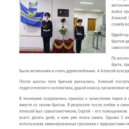
автономн
войск пр
Алексей 
службу в
Ефрейтор
братом-
самостоя
По воспо
брата, п
Были активными и очень дружелюбными. А Алексей всегда 
После школы пути братьев разошлись. Алексей посту
педагогического коллектива, душой класса, организовал 
В техникуме сохранились приказы о зачислении парня и 
вместе со своим братом. В результате после учебки и см
Алексей был гранатометчиком, Сергей – его помощником. 
всего десять дней, к ним уже ехала смена. Однако 2 и
использовав заминированные грузовики с террористами-с