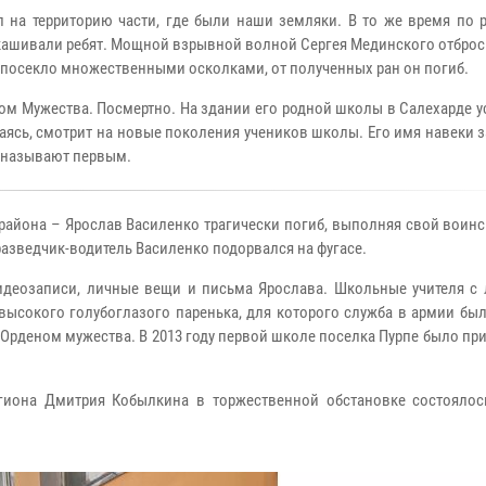
 на территорию части, где были наши земляки. В то же время по 
ыкашивали ребят. Мощной взрывной волной Сергея Мединского отбро
а, посекло множественными осколками, от полученных ран он погиб.
ом Мужества. Посмертно. На здании его родной школы в Салехарде 
аясь, смотрит на новые поколения учеников школы. Его имя навеки 
а называют первым.
айона – Ярослав Василенко трагически погиб, выполняя свой воинс
разведчик-водитель Василенко подорвался на фугасе.
идеозаписи, личные вещи и письма Ярослава. Школьные учителя с
высокого голубоглазого паренька, для которого служба в армии бы
Орденом мужества. В 2013 году первой школе поселка Пурпе было пр
егиона Дмитрия Кобылкина в торжественной обстановке состоялос