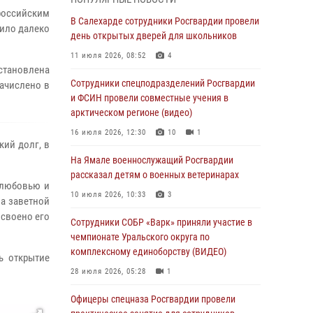
российским
Росгвардия обеспечила общественный
В Салехарде сотрудники Росгвардии провели
сило далеко
порядок в период празднования Дня ВДВ на
день открытых дверей для школьников
Ямале
11 июля 2026, 08:52
4
установлена
03 августа 2026, 07:21
2
Сотрудники спецподразделений Росгвардии
зачислено в
Генерал-полковник Юрий Аверин выступил на
и ФСИН провели совместные учения в
Всероссийском молодёжном
арктическом регионе (видео)
образовательном форуме «Территория
16 июля 2026, 12:30
10
1
смыслов»
кий долг, в
На Ямале военнослужащий Росгвардии
03 августа 2026, 06:54
2
рассказал детям о военных ветеринарах
 любовью и
Директор Росгвардии Герой России генерал
10 июля 2026, 10:33
3
ла заветной
армии Виктор Золотов поздравил
исвоено его
специалистов подразделений тыла с
Сотрудники СОБР «Варк» приняли участие в
профессиональным праздником
чемпионате Уральского округа по
комплексному единоборству (ВИДЕО)
01 августа 2026, 11:28
ь открытие
28 июля 2026, 05:28
1
Сотрудники СОБР «Варк» повышают боевое
мастерство на Ямале
Офицеры спецназа Росгвардии провели