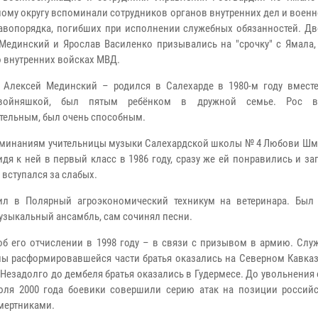
ому округу вспоминали сотрудников органов внутренних дел и воен
авопорядка, погибших при исполнении служебных обязанностей. Дво
Мединский и Ярослав Василенко призывались на "срочку" с Ямала,
о внутренних войсках МВД.
 Алексей Мединский – родился в Салехарде в 1980-м году вмест
двойняшкой, был пятым ребёнком в дружной семье. Рос 
тельным, был очень способным.
минаниям учительницы музыки Салехардской школы № 4 Любови Шм
ридя к ней в первый класс в 1986 году, сразу же ей понравились и з
вступался за слабых.
пил в Полярный агроэкономический техникум на ветеринара. Бы
музыкальный ансамбль, сам сочинял песни.
об его отчислении в 1998 году – в связи с призывом в армию. Слу
ены расформировавшейся части братья оказались на Северном Кавказ
Незадолго до дембеля братья оказались в Гудермесе. До увольнения
юля 2000 года боевики совершили серию атак на позиции российс
мертниками.