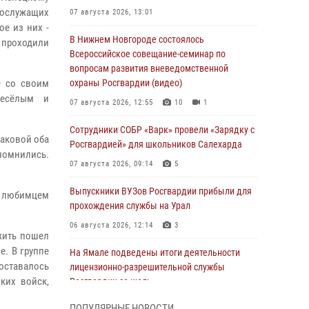
нослужащих
07 августа 2026, 13:01
е из них -
В Нижнем Новгороде состоялось
 проходили
Всероссийское совещание-семинар по
вопросам развития вневедомственной
е со своим
охраны Росгвардии (видео)
весёлым и
07 августа 2026, 12:55
10
1
Сотрудники СОБР «Варк» провели «Зарядку с
аковой оба
Росгвардией» для школьников Салехарда
апомнились.
07 августа 2026, 09:14
5
Выпускники ВУЗов Росгвардии прибыли для
л любимцем
прохождения службы на Урал
06 августа 2026, 12:14
3
жить пошел
е. В группе
На Ямале подведены итоги деятельности
 оставалось
лицензионно-разрешительной службы
ких войск,
Росгвардии за июль
05 августа 2026, 11:50
ПОПУЛЯРНЫЕ НОВОСТИ