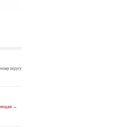
14 июля 2026, 06:53
«Росгвардия. Вехи истории»: борьба войск
правопорядка против бандитско-
националистического подполья (видео)
20 июля 2026, 09:03
1
ному округу
ующая →