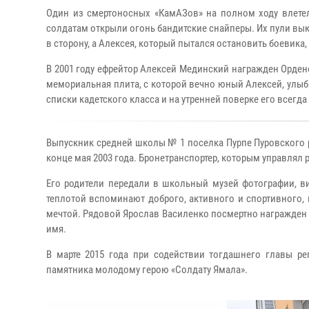
Один из смертоносных «КамАЗов» на полном ходу влетел
солдатам открыли огонь бандитские снайперы. Их пули в
в сторону, а Алексея, который пытался остановить боевик
В 2001 году ефрейтор Алексей Мединский награжден Орден
мемориальная плита, с которой вечно юный Алексей, улыб
списки кадетского класса и на утренней поверке его всегд
Выпускник средней школы № 1 поселка Пурпе Пуровского р
конце мая 2003 года. Бронетранспортер, которым управлял 
Его родители передали в школьный музей фотографии, в
теплотой вспоминают доброго, активного и спортивного, 
мечтой. Рядовой Ярослав Василенко посмертно награжден 
имя.
В марте 2015 года при содействии тогдашнего главы р
памятника молодому герою «Солдату Ямала».