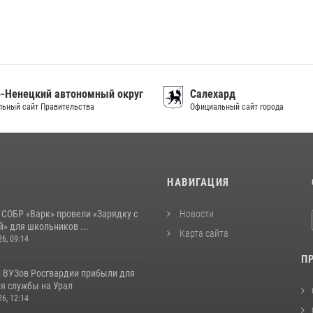
-Ненецкий автономный округ
Салехард
ьный сайт Правительства
Официальный сайт города
И
НАВИГАЦИЯ
 СОБР «Варк» провели «Зарядку с
Новости
» для школьников ...
Карта сайта
26, 09:14
П
 ВУЗов Росгвардии прибыли для
я службы на Урал
26, 12:14