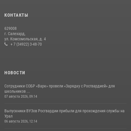
15 июля 2026, 11:18
1
На Ямале подведены итоги работы вневедомственной охраны
КОНТАКТЫ
Росгвардии за первое полугодие 2026 года
14 июля 2026, 06:53
629008
г. Салехард,
ул. Комсомольская, д. 4
+ 7 (34922) 3-48-70
НОВОСТИ
Сотрудники СОБР «Варк» провели «Зарядку с Росгвардией» для
школьников ...
07 августа 2026, 09:14
Выпускники ВУЗов Росгвардии прибыли для прохождения службы на
Урал
06 августа 2026, 12:14