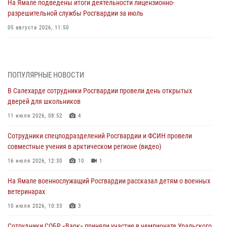
На Ямале подведены итоги деятельности лицензионно-
разрешительной службы Росгвардии за июль
05 августа 2026, 11:50
Росгвардия обеспечила общественный порядок в период
празднования Дня ВДВ на Ямале
03 августа 2026, 07:21
2
ПОПУЛЯРНЫЕ НОВОСТИ
В Салехарде сотрудники Росгвардии провели день открытых
Генерал-полковник Юрий Аверин выступил на Всероссийском
дверей для школьников
молодёжном образовательном форуме «Территория смыслов»
11 июля 2026, 08:52
4
03 августа 2026, 06:54
2
Сотрудники спецподразделений Росгвардии и ФСИН провели
Директор Росгвардии Герой России генерал армии Виктор Золотов
совместные учения в арктическом регионе (видео)
поздравил специалистов подразделений тыла с профессиональным
праздником
16 июля 2026, 12:30
10
1
01 августа 2026, 11:28
На Ямале военнослужащий Росгвардии рассказал детям о военных
ветеринарах
Сотрудники СОБР «Варк» повышают боевое мастерство на Ямале
10 июля 2026, 10:33
3
30 июля 2026, 09:34
1
Сотрудники СОБР «Варк» приняли участие в чемпионате Уральского