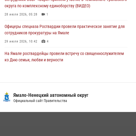
Офицеры спецназа Росгвардии провели практическое занятие для
округа по комплексному единоборству (ВИДЕО)
сотрудников прокуратуры на Ямале
28 июля 2026, 05:28
1
29 июля 2026, 10:42
4
Офицеры спецназа Росгвардии провели практическое занятие для
сотрудников прокуратуры на Ямале
29 июля 2026, 10:42
4
На Ямале росгвардейцы провели встречу со священнослужителем
ко Дню семьи, любви и верности
08 июля 2026, 09:28
1
Сотрудники СОБР «Варк» повышают боевое мастерство на Ямале
30 июля 2026, 09:34
1
Ямало-Ненецкий автономный округ
«Каникулы с Росгвардией» продолжаются на Ямале
Официальный сайт Правительства
18 июля 2026, 09:36
3
«Росгвардия. Вехи истории»: войска правопорядка на охране
стратегических объектов поверженной Германии (видео)