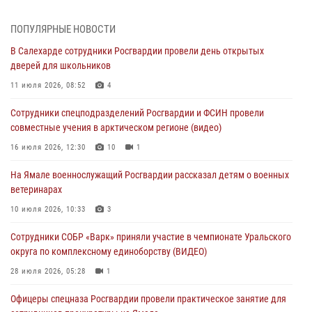
празднования Дня ВДВ на Ямале
03 августа 2026, 07:21
2
ПОПУЛЯРНЫЕ НОВОСТИ
В Салехарде сотрудники Росгвардии провели день открытых
Генерал-полковник Юрий Аверин выступил на Всероссийском
дверей для школьников
молодёжном образовательном форуме «Территория смыслов»
11 июля 2026, 08:52
4
03 августа 2026, 06:54
2
Сотрудники спецподразделений Росгвардии и ФСИН провели
Директор Росгвардии Герой России генерал армии Виктор Золотов
совместные учения в арктическом регионе (видео)
поздравил специалистов подразделений тыла с профессиональным
праздником
16 июля 2026, 12:30
10
1
01 августа 2026, 11:28
На Ямале военнослужащий Росгвардии рассказал детям о военных
ветеринарах
Сотрудники СОБР «Варк» повышают боевое мастерство на Ямале
10 июля 2026, 10:33
3
30 июля 2026, 09:34
1
Сотрудники СОБР «Варк» приняли участие в чемпионате Уральского
Офицеры спецназа Росгвардии провели практическое занятие для
округа по комплексному единоборству (ВИДЕО)
сотрудников прокуратуры на Ямале
28 июля 2026, 05:28
1
29 июля 2026, 10:42
4
Офицеры спецназа Росгвардии провели практическое занятие для