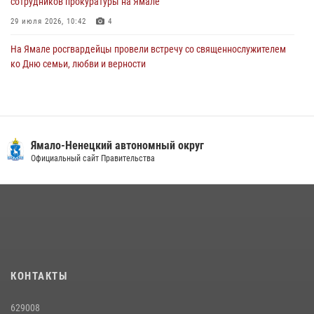
сотрудников прокуратуры на Ямале
29 июля 2026, 10:42
4
На Ямале росгвардейцы провели встречу со священнослужителем
ко Дню семьи, любви и верности
08 июля 2026, 09:28
1
Сотрудники СОБР «Варк» повышают боевое мастерство на Ямале
30 июля 2026, 09:34
1
Ямало-Ненецкий автономный округ
«Каникулы с Росгвардией» продолжаются на Ямале
Официальный сайт Правительства
18 июля 2026, 09:36
3
«Росгвардия. Вехи истории»: войска правопорядка на охране
стратегических объектов поверженной Германии (видео)
15 июля 2026, 11:18
1
На Ямале подведены итоги работы вневедомственной охраны
КОНТАКТЫ
Росгвардии за первое полугодие 2026 года
14 июля 2026, 06:53
629008