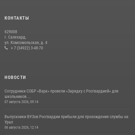
14 июля 2026, 06:53
«Росгвардия. Вехи истории»: борьба войск правопорядка против
КОНТАКТЫ
бандитско-националистического подполья (видео)
20 июля 2026, 09:03
1
629008
г. Салехард,
ул. Комсомольская, д. 4
+ 7 (34922) 3-48-70
НОВОСТИ
Сотрудники СОБР «Варк» провели «Зарядку с Росгвардией» для
школьников ...
07 августа 2026, 09:14
Выпускники ВУЗов Росгвардии прибыли для прохождения службы на
Урал
06 августа 2026, 12:14