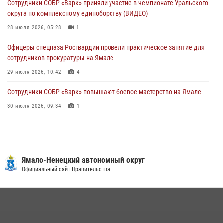
Сотрудники СОБР «Варк» приняли участие в чемпионате Уральского
Офицеры спецназа Росгвардии провели практическое занятие для
округа по комплексному единоборству (ВИДЕО)
сотрудников прокуратуры на Ямале
28 июля 2026, 05:28
1
29 июля 2026, 10:42
4
Офицеры спецназа Росгвардии провели практическое занятие для
сотрудников прокуратуры на Ямале
29 июля 2026, 10:42
4
Сотрудники СОБР «Варк» повышают боевое мастерство на Ямале
30 июля 2026, 09:34
1
«Каникулы с Росгвардией» продолжаются на Ямале
18 июля 2026, 09:36
3
«Росгвардия. Вехи истории»: войска правопорядка на охране
Ямало-Ненецкий автономный округ
стратегических объектов поверженной Германии (видео)
Официальный сайт Правительства
15 июля 2026, 11:18
1
На Ямале подведены итоги работы вневедомственной охраны
Росгвардии за первое полугодие 2026 года