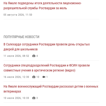
На Ямале подведены итоги деятельности лицензионно-
разрешительной службы Росгвардии за июль
05 августа 2026, 11:50
Росгвардия обеспечила общественный порядок в период
празднования Дня ВДВ на Ямале
03 августа 2026, 07:21
2
ПОПУЛЯРНЫЕ НОВОСТИ
В Салехарде сотрудники Росгвардии провели день открытых
Генерал-полковник Юрий Аверин выступил на Всероссийском
дверей для школьников
молодёжном образовательном форуме «Территория смыслов»
11 июля 2026, 08:52
4
03 августа 2026, 06:54
2
Сотрудники спецподразделений Росгвардии и ФСИН провели
Директор Росгвардии Герой России генерал армии Виктор Золотов
совместные учения в арктическом регионе (видео)
поздравил специалистов подразделений тыла с профессиональным
праздником
16 июля 2026, 12:30
10
1
01 августа 2026, 11:28
На Ямале военнослужащий Росгвардии рассказал детям о военных
ветеринарах
Сотрудники СОБР «Варк» повышают боевое мастерство на Ямале
10 июля 2026, 10:33
3
30 июля 2026, 09:34
1