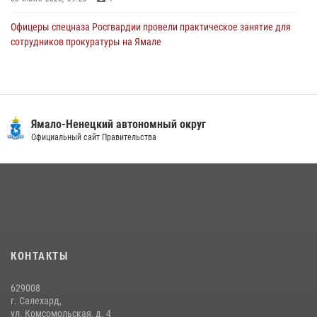
Офицеры спецназа Росгвардии провели практическое занятие для
сотрудников прокуратуры на Ямале
29 июля 2026, 10:42
4
Сотрудники СОБР «Варк» повышают боевое мастерство на Ямале
30 июля 2026, 09:34
1
Ямало-Ненецкий автономный округ
«Каникулы с Росгвардией» продолжаются на Ямале
Официальный сайт Правительства
18 июля 2026, 09:36
3
«Росгвардия. Вехи истории»: войска правопорядка на охране
стратегических объектов поверженной Германии (видео)
15 июля 2026, 11:18
1
На Ямале подведены итоги работы вневедомственной охраны
КОНТАКТЫ
Росгвардии за первое полугодие 2026 года
14 июля 2026, 06:53
629008
г. Салехард,
ул. Комсомольская, д. 4