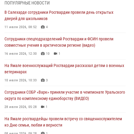
Офицеры спецназа Росгвардии провели практическое занятие для
ПОПУЛЯРНЫЕ НОВОСТИ
сотрудников прокуратуры на Ямале
В Салехарде сотрудники Росгвардии провели день открытых
29 июля 2026, 10:42
4
дверей для школьников
В Уральском округе Росгвардии состоялось заседание
11 июля 2026, 08:52
4
оперативного штаба
Сотрудники спецподразделений Росгвардии и ФСИН провели
29 июля 2026, 10:39
совместные учения в арктическом регионе (видео)
Сотрудники СОБР «Варк» приняли участие в чемпионате Уральского
16 июля 2026, 12:30
10
1
округа по комплексному единоборству (ВИДЕО)
На Ямале военнослужащий Росгвардии рассказал детям о военных
28 июля 2026, 05:28
1
ветеринарах
На Полярном круге Росгвардия обеспечила безопасность турнира
10 июля 2026, 10:33
3
по пляжному волейболу
Сотрудники СОБР «Варк» приняли участие в чемпионате Уральского
27 июля 2026, 09:04
3
округа по комплексному единоборству (ВИДЕО)
28 июля 2026, 05:28
1
На Ямале росгвардейцы провели встречу со священнослужителем
ко Дню семьи, любви и верности
08 июля 2026, 09:28
1