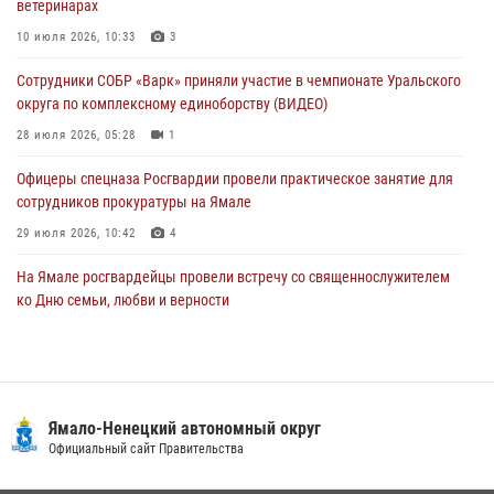
ветеринарах
Сотрудники СОБР «Варк» повышают боевое мастерство на Ямале
10 июля 2026, 10:33
3
30 июля 2026, 09:34
1
Сотрудники СОБР «Варк» приняли участие в чемпионате Уральского
Офицеры спецназа Росгвардии провели практическое занятие для
округа по комплексному единоборству (ВИДЕО)
сотрудников прокуратуры на Ямале
28 июля 2026, 05:28
1
29 июля 2026, 10:42
4
Офицеры спецназа Росгвардии провели практическое занятие для
сотрудников прокуратуры на Ямале
29 июля 2026, 10:42
4
На Ямале росгвардейцы провели встречу со священнослужителем
ко Дню семьи, любви и верности
08 июля 2026, 09:28
1
Сотрудники СОБР «Варк» повышают боевое мастерство на Ямале
30 июля 2026, 09:34
1
Ямало-Ненецкий автономный округ
«Каникулы с Росгвардией» продолжаются на Ямале
Официальный сайт Правительства
18 июля 2026, 09:36
3