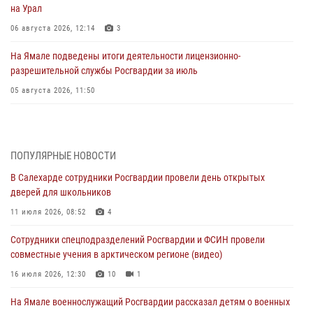
на Урал
06 августа 2026, 12:14
3
На Ямале подведены итоги деятельности лицензионно-
разрешительной службы Росгвардии за июль
05 августа 2026, 11:50
Росгвардия обеспечила общественный порядок в период
празднования Дня ВДВ на Ямале
03 августа 2026, 07:21
2
ПОПУЛЯРНЫЕ НОВОСТИ
В Салехарде сотрудники Росгвардии провели день открытых
Генерал-полковник Юрий Аверин выступил на Всероссийском
дверей для школьников
молодёжном образовательном форуме «Территория смыслов»
11 июля 2026, 08:52
4
03 августа 2026, 06:54
2
Сотрудники спецподразделений Росгвардии и ФСИН провели
Директор Росгвардии Герой России генерал армии Виктор Золотов
совместные учения в арктическом регионе (видео)
поздравил специалистов подразделений тыла с профессиональным
праздником
16 июля 2026, 12:30
10
1
01 августа 2026, 11:28
На Ямале военнослужащий Росгвардии рассказал детям о военных