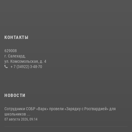
«Росгвардия. Вехи истории»: войска правопорядка на охране
стратегических объектов поверженной Германии (видео)
15 июля 2026, 11:18
1
На Ямале подведены итоги работы вневедомственной охраны
КОНТАКТЫ
Росгвардии за первое полугодие 2026 года
14 июля 2026, 06:53
629008
г. Салехард,
ул. Комсомольская, д. 4
+ 7 (34922) 3-48-70
НОВОСТИ
Сотрудники СОБР «Варк» провели «Зарядку с Росгвардией» для
школьников ...
07 августа 2026, 09:14