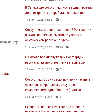
01 августа 2026, 11:28
В Салехарде сотрудники Росгвардии провели
Сотрудники СОБР «Варк» повышают боевое
день открытых дверей для школьников
мастерство на Ямале
11 июля 2026, 08:52
4
30 июля 2026, 09:34
1
Сотрудники спецподразделений Росгвардии
Офицеры спецназа Росгвардии провели
и ФСИН провели совместные учения в
практическое занятие для сотрудников
арктическом регионе (видео)
ному округу
прокуратуры на Ямале
16 июля 2026, 12:30
10
1
29 июля 2026, 10:42
4
На Ямале военнослужащий Росгвардии
В Уральском округе Росгвардии состоялось
рассказал детям о военных ветеринарах
заседание оперативного штаба
10 июля 2026, 10:33
3
ующая →
29 июля 2026, 10:39
Сотрудники СОБР «Варк» приняли участие в
Сотрудники СОБР «Варк» приняли участие в
чемпионате Уральского округа по
чемпионате Уральского округа по
комплексному единоборству (ВИДЕО)
комплексному единоборству (ВИДЕО)
28 июля 2026, 05:28
1
28 июля 2026, 05:28
1
Офицеры спецназа Росгвардии провели
На Полярном круге Росгвардия обеспечила