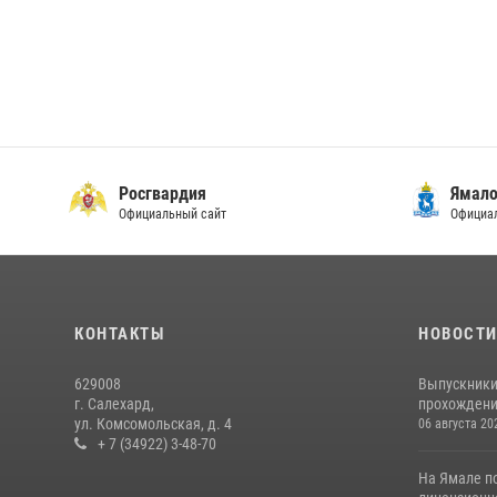
Росгвардия
Ямало
Официальный сайт
Официал
КОНТАКТЫ
НОВОСТ
629008
Выпускники
г. Салехард,
прохождени
ул. Комсомольская, д. 4
06 августа 20
+ 7 (34922) 3-48-70
На Ямале п