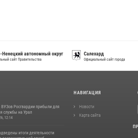
-Ненецкий автономный округ
Салехард
ьный сайт Правительства
Официальный сайт города
И
НАВИГАЦИЯ
 ВУЗов Росгвардии прибыли для
Новости
я службы на Урал
Карта сайта
26, 12:14
П
одведены итоги деятельности