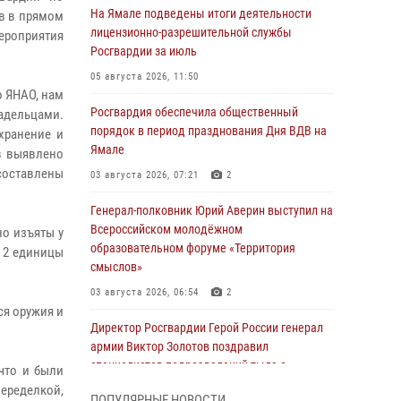
На Ямале подведены итоги деятельности
в в прямом
лицензионно-разрешительной службы
мероприятия
Росгвардии за июль
05 августа 2026, 11:50
о ЯНАО, нам
Росгвардия обеспечила общественный
адельцами.
порядок в период празднования Дня ВДВ на
хранение и
Ямале
в выявлено
 составлены
03 августа 2026, 07:21
2
Генерал-полковник Юрий Аверин выступил на
Всероссийском молодёжном
но изъяты у
образовательном форуме «Территория
х 2 единицы
смыслов»
03 августа 2026, 06:54
2
ся оружия и
Директор Росгвардии Герой России генерал
армии Виктор Золотов поздравил
специалистов подразделений тыла с
что и были
профессиональным праздником
еределкой,
ПОПУЛЯРНЫЕ НОВОСТИ