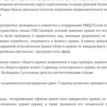
нецкому автономному округу подполковник полиции Дмитрий Беляе
 «Радио Ямала» рассказал об итогах оперативно-профилактического 
».
мероприятия, проведенного совместно с сотрудниками УМВД России п
осуществить свыше 2300 проверок условий хранения оружия его вл
го были проверены 6 юридических лиц, имеющих разрешения на 
вание служебного, спортивного и боевого оружия. В рамках рейдо
 нарушений установленных правил оборота оружия, по каждому факту
ративные протоколы» - рассказал гость эфира.
шения правил оборота оружия, выявленные в ходе проверок, времен
го оборота оружия изъято 3 единицы огнестрельного оружия, из ни
. Возбуждено 3 уголовных дела по соответствующим статьям.
 за денежное вознаграждение сдано 17 единиц незаконно хранящего
ельцы ненадлежащим образом хранят свое гражданское оружие, за 
 незаконно хранил оружие, а также занимался его незаконной п