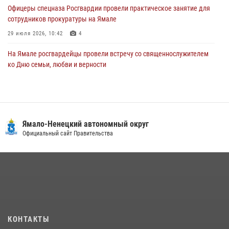
Офицеры спецназа Росгвардии провели практическое занятие для
сотрудников прокуратуры на Ямале
29 июля 2026, 10:42
4
На Ямале росгвардейцы провели встречу со священнослужителем
ко Дню семьи, любви и верности
08 июля 2026, 09:28
1
Сотрудники СОБР «Варк» повышают боевое мастерство на Ямале
30 июля 2026, 09:34
1
Ямало-Ненецкий автономный округ
«Каникулы с Росгвардией» продолжаются на Ямале
Официальный сайт Правительства
18 июля 2026, 09:36
3
«Росгвардия. Вехи истории»: войска правопорядка на охране
стратегических объектов поверженной Германии (видео)
15 июля 2026, 11:18
1
На Ямале подведены итоги работы вневедомственной охраны
КОНТАКТЫ
Росгвардии за первое полугодие 2026 года