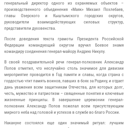
генеральный директор одного из охраняемых объектов –
производственного объединения «Маяк» Михаил Похлебаев,
главы Озерского и Кыштымского городских округов,
руководители взаимодействующих силовых структур,
представители духовенства.
После доведения текста грамоты Президента Российской
Федерации командующий округом вручил Боевое знамя
командиру соединения генерал-майору Андрею Никулу.
В своей поздравительной речи генерал-полковник Александр
Попов отметил, что неслучайно столь значимое для дивизии
мероприятие проводится в Год памяти и славы, когда страна с
гордостью чтит память воинов, павших в боях за Родину, и отдает
дань уважения всем защитникам Отечества, для которых долг,
честь, мужество и патриотизм – священные понятия и ключевые
жизненные принципы. В завершение церемонии генерал-
полковник Александр Попов пожелал всем присутствующим
мирного неба над головой и успехов в службе во благо России.
Накануне состоялся еще один значимый ритуал: лучшим