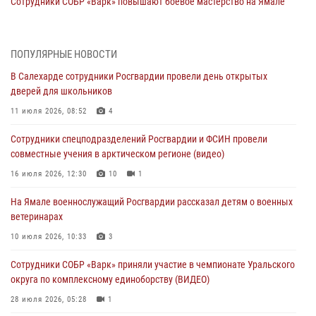
Сотрудники СОБР «Варк» повышают боевое мастерство на Ямале
30 июля 2026, 09:34
1
Офицеры спецназа Росгвардии провели практическое занятие для
ПОПУЛЯРНЫЕ НОВОСТИ
сотрудников прокуратуры на Ямале
В Салехарде сотрудники Росгвардии провели день открытых
29 июля 2026, 10:42
4
дверей для школьников
В Уральском округе Росгвардии состоялось заседание
11 июля 2026, 08:52
4
оперативного штаба
Сотрудники спецподразделений Росгвардии и ФСИН провели
29 июля 2026, 10:39
совместные учения в арктическом регионе (видео)
Сотрудники СОБР «Варк» приняли участие в чемпионате Уральского
16 июля 2026, 12:30
10
1
округа по комплексному единоборству (ВИДЕО)
На Ямале военнослужащий Росгвардии рассказал детям о военных
28 июля 2026, 05:28
1
ветеринарах
На Полярном круге Росгвардия обеспечила безопасность турнира
10 июля 2026, 10:33
3
по пляжному волейболу
Сотрудники СОБР «Варк» приняли участие в чемпионате Уральского
27 июля 2026, 09:04
3
округа по комплексному единоборству (ВИДЕО)
28 июля 2026, 05:28
1