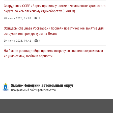
по пляжному волейболу
Сотрудники СОБР «Варк» приняли участие в чемпионате Уральского
27 июля 2026, 09:04
3
округа по комплексному единоборству (ВИДЕО)
28 июля 2026, 05:28
1
Офицеры спецназа Росгвардии провели практическое занятие для
сотрудников прокуратуры на Ямале
29 июля 2026, 10:42
4
На Ямале росгвардейцы провели встречу со священнослужителем
ко Дню семьи, любви и верности
08 июля 2026, 09:28
1
Сотрудники СОБР «Варк» повышают боевое мастерство на Ямале
30 июля 2026, 09:34
1
Ямало-Ненецкий автономный округ
«Каникулы с Росгвардией» продолжаются на Ямале
Официальный сайт Правительства
18 июля 2026, 09:36
3
«Росгвардия. Вехи истории»: войска правопорядка на охране
стратегических объектов поверженной Германии (видео)