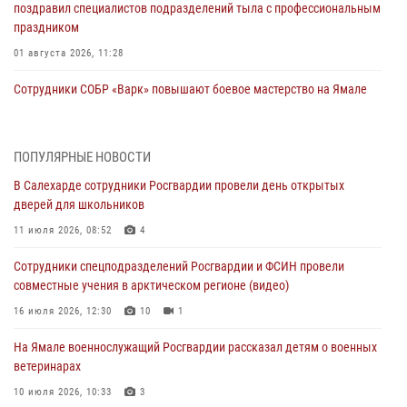
поздравил специалистов подразделений тыла с профессиональным
праздником
01 августа 2026, 11:28
Сотрудники СОБР «Варк» повышают боевое мастерство на Ямале
30 июля 2026, 09:34
1
Офицеры спецназа Росгвардии провели практическое занятие для
ПОПУЛЯРНЫЕ НОВОСТИ
сотрудников прокуратуры на Ямале
В Салехарде сотрудники Росгвардии провели день открытых
29 июля 2026, 10:42
4
дверей для школьников
В Уральском округе Росгвардии состоялось заседание
11 июля 2026, 08:52
4
оперативного штаба
Сотрудники спецподразделений Росгвардии и ФСИН провели
29 июля 2026, 10:39
совместные учения в арктическом регионе (видео)
Сотрудники СОБР «Варк» приняли участие в чемпионате Уральского
16 июля 2026, 12:30
10
1
округа по комплексному единоборству (ВИДЕО)
На Ямале военнослужащий Росгвардии рассказал детям о военных
28 июля 2026, 05:28
1
ветеринарах
На Полярном круге Росгвардия обеспечила безопасность турнира
10 июля 2026, 10:33
3