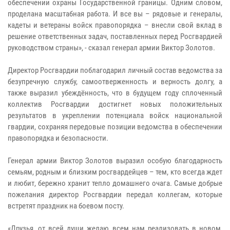
обеспечении охраны Государственной границы. Одним словом,
проделана масштабная работа. И все вы – рядовые и генералы,
кадеты и ветераны войск правопорядка – внесли свой вклад в
решение ответственных задач, поставленных перед Росгвардией
руководством страны», - сказал генерал армии Виктор Золотов.
Директор Росгвардии поблагодарил личный состав ведомства за
безупречную службу, самоотверженность и верность долгу, а
также выразил убеждённость, что в будущем году сплоченный
коллектив Росгвардии достигнет новых положительных
результатов в укреплении потенциала войск национальной
гвардии, сохраняя передовые позиции ведомства в обеспечении
правопорядка и безопасности.
Генерал армии Виктор Золотов выразил особую благодарность
семьям, родным и близким росгвардейцев – тем, кто всегда ждет
и любит, бережно хранит тепло домашнего очага. Самые добрые
пожелания директор Росгвардии передал коллегам, которые
встретят праздник на боевом посту.
«Друзья, от всей души желаю всем нам реализовать в новом,