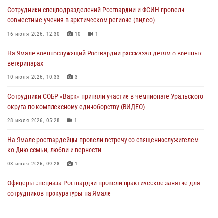
округа по комплексному единоборству (ВИДЕО)
Сотрудники спецподразделений Росгвардии и ФСИН провели
28 июля 2026, 05:28
1
совместные учения в арктическом регионе (видео)
На Полярном круге Росгвардия обеспечила безопасность турнира
16 июля 2026, 12:30
10
1
по пляжному волейболу
На Ямале военнослужащий Росгвардии рассказал детям о военных
27 июля 2026, 09:04
3
ветеринарах
Акция «Каникулы с Росгвардией» продолжается на Ямале
10 июля 2026, 10:33
3
24 июля 2026, 03:34
3
Сотрудники СОБР «Варк» приняли участие в чемпионате Уральского
округа по комплексному единоборству (ВИДЕО)
28 июля 2026, 05:28
1
На Ямале росгвардейцы провели встречу со священнослужителем
ко Дню семьи, любви и верности
08 июля 2026, 09:28
1
Офицеры спецназа Росгвардии провели практическое занятие для
сотрудников прокуратуры на Ямале
29 июля 2026, 10:42
4