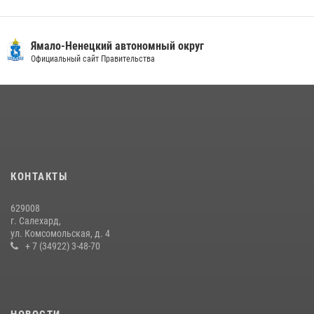
«Каникулы с Росгвардией» продолжаются на Ямале
18 июля 2026, 09:36
3
Ямало-Ненецкий автономный округ
Сотрудники СОБР «Варк» повышают боевое мастерство на Ямале
Официальный сайт Правительства
30 июля 2026, 09:34
1
«Росгвардия. Вехи истории»: войска правопорядка на охране
стратегических объектов поверженной Германии (видео)
15 июля 2026, 11:18
1
На Ямале подведены итоги работы вневедомственной охраны
КОНТАКТЫ
Росгвардии за первое полугодие 2026 года
14 июля 2026, 06:53
629008
г. Салехард,
ул. Комсомольская, д. 4
+ 7 (34922) 3-48-70