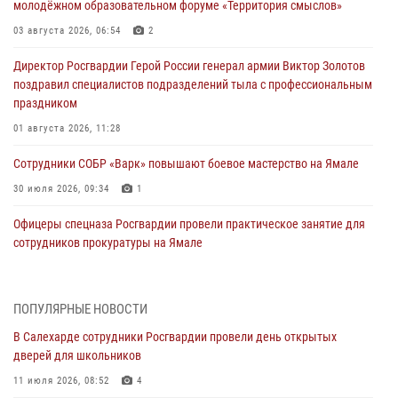
молодёжном образовательном форуме «Территория смыслов»
03 августа 2026, 06:54
2
Директор Росгвардии Герой России генерал армии Виктор Золотов
поздравил специалистов подразделений тыла с профессиональным
праздником
01 августа 2026, 11:28
Сотрудники СОБР «Варк» повышают боевое мастерство на Ямале
30 июля 2026, 09:34
1
Офицеры спецназа Росгвардии провели практическое занятие для
сотрудников прокуратуры на Ямале
29 июля 2026, 10:42
4
В Уральском округе Росгвардии состоялось заседание
ПОПУЛЯРНЫЕ НОВОСТИ
оперативного штаба
В Салехарде сотрудники Росгвардии провели день открытых
29 июля 2026, 10:39
дверей для школьников
Сотрудники СОБР «Варк» приняли участие в чемпионате Уральского
11 июля 2026, 08:52
4