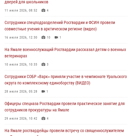
дверей для школьников
Офицеры спецназа Росгвардии провели практическое занятие для
11 июля 2026, 08:52
4
сотрудников прокуратуры на Ямале
Сотрудники спецподразделений Росгвардии и ФСИН провели
29 июля 2026, 10:42
4
совместные учения в арктическом регионе (видео)
В Уральском округе Росгвардии состоялось заседание
16 июля 2026, 12:30
10
1
оперативного штаба
На Ямале военнослужащий Росгвардии рассказал детям о военных
29 июля 2026, 10:39
ветеринарах
Сотрудники СОБР «Варк» приняли участие в чемпионате Уральского
10 июля 2026, 10:33
3
округа по комплексному единоборству (ВИДЕО)
Сотрудники СОБР «Варк» приняли участие в чемпионате Уральского
28 июля 2026, 05:28
1
округа по комплексному единоборству (ВИДЕО)
28 июля 2026, 05:28
1
Офицеры спецназа Росгвардии провели практическое занятие для
сотрудников прокуратуры на Ямале
29 июля 2026, 10:42
4
На Ямале росгвардейцы провели встречу со священнослужителем