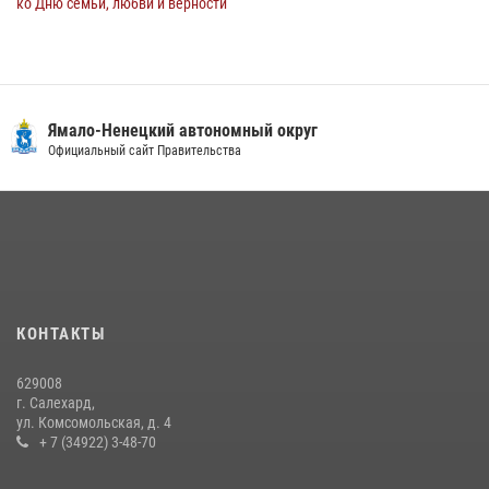
ко Дню семьи, любви и верности
08 июля 2026, 09:28
1
Сотрудники СОБР «Варк» повышают боевое мастерство на Ямале
30 июля 2026, 09:34
1
Ямало-Ненецкий автономный округ
«Каникулы с Росгвардией» продолжаются на Ямале
Официальный сайт Правительства
18 июля 2026, 09:36
3
«Росгвардия. Вехи истории»: войска правопорядка на охране
стратегических объектов поверженной Германии (видео)
15 июля 2026, 11:18
1
На Ямале подведены итоги работы вневедомственной охраны
КОНТАКТЫ
Росгвардии за первое полугодие 2026 года
14 июля 2026, 06:53
629008
г. Салехард,
ул. Комсомольская, д. 4
+ 7 (34922) 3-48-70