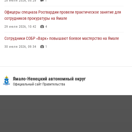
28 июля 2026, 05:28
1
29 июля 2026, 10:42
4
Офицеры спецназа Росгвардии провели практическое занятие для
сотрудников прокуратуры на Ямале
29 июля 2026, 10:42
4
Сотрудники СОБР «Варк» повышают боевое мастерство на Ямале
30 июля 2026, 09:34
1
«Каникулы с Росгвардией» продолжаются на Ямале
18 июля 2026, 09:36
3
«Росгвардия. Вехи истории»: войска правопорядка на охране
Ямало-Ненецкий автономный округ
стратегических объектов поверженной Германии (видео)
Официальный сайт Правительства
15 июля 2026, 11:18
1
На Ямале подведены итоги работы вневедомственной охраны
Росгвардии за первое полугодие 2026 года
14 июля 2026, 06:53
«Росгвардия. Вехи истории»: борьба войск правопорядка против