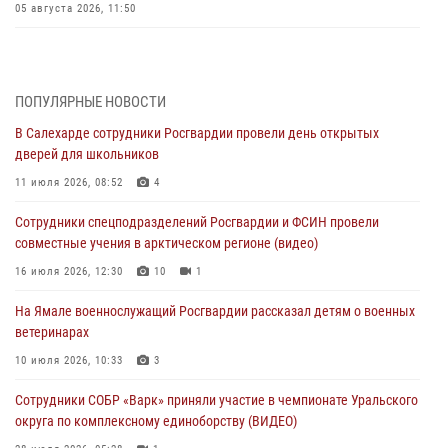
05 августа 2026, 11:50
Росгвардия обеспечила общественный порядок в период
празднования Дня ВДВ на Ямале
03 августа 2026, 07:21
2
ПОПУЛЯРНЫЕ НОВОСТИ
В Салехарде сотрудники Росгвардии провели день открытых
Генерал-полковник Юрий Аверин выступил на Всероссийском
дверей для школьников
молодёжном образовательном форуме «Территория смыслов»
11 июля 2026, 08:52
4
03 августа 2026, 06:54
2
Сотрудники спецподразделений Росгвардии и ФСИН провели
Директор Росгвардии Герой России генерал армии Виктор Золотов
совместные учения в арктическом регионе (видео)
поздравил специалистов подразделений тыла с профессиональным
праздником
16 июля 2026, 12:30
10
1
01 августа 2026, 11:28
На Ямале военнослужащий Росгвардии рассказал детям о военных
ветеринарах
Сотрудники СОБР «Варк» повышают боевое мастерство на Ямале
10 июля 2026, 10:33
3
30 июля 2026, 09:34
1
Сотрудники СОБР «Варк» приняли участие в чемпионате Уральского
Офицеры спецназа Росгвардии провели практическое занятие для
округа по комплексному единоборству (ВИДЕО)
сотрудников прокуратуры на Ямале