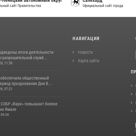
-Ненецкий автономный округ
Салехард
ьный сайт Правительства
Официальный сайт города
И
НАВИГАЦИЯ
одведены итоги деятельности
Новости
о-разрешительной служб...
Карта сайта
26, 11:50
П
 обеспечила общественный
ериод празднования Дня В...
26, 07:21
 СОБР «Варк» повышают боевое
 на Ямале
 09:34