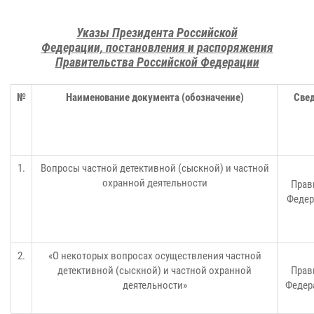
Указы Президента Российской
Федерации, постановления и распоряжения
Правительства Российской Федерации
№
Наименование документа (обозначение)
Свед
1.
Вопросы частной детективной (сыскной) и частной
охранной деятельности
Прав
Федер
2.
«О некоторых вопросах осуществления частной
детективной (сыскной) и частной охранной
Прав
деятельности»
Федер