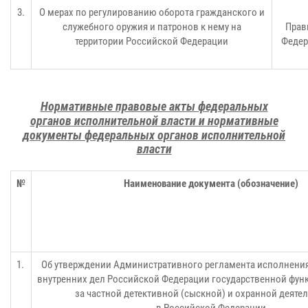
3.
О мерах по регулированию оборота гражданского и
служебного оружия и патронов к нему на
Прав
территории Российской Федерации
Федер
Нормативные правовые акты федеральных
органов исполнительной власти и нормативные
документы федеральных
органов исполнительной
власти
№
Наименование документа (обозначение)
1.
Об утверждении Административного регламента исполнени
внутренних дел Российской Федерации государственной фун
за частной детективной (сыскной) и охранной деят
в Российской Федерации