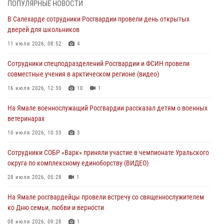
03 августа 2026, 07:21
2
ПОПУЛЯРНЫЕ НОВОСТИ
В Салехарде сотрудники Росгвардии провели день открытых
Генерал-полковник Юрий Аверин выступил на Всероссийском
дверей для школьников
молодёжном образовательном форуме «Территория смыслов»
11 июля 2026, 08:52
4
03 августа 2026, 06:54
2
Сотрудники спецподразделений Росгвардии и ФСИН провели
Директор Росгвардии Герой России генерал армии Виктор Золотов
совместные учения в арктическом регионе (видео)
поздравил специалистов подразделений тыла с профессиональным
праздником
16 июля 2026, 12:30
10
1
01 августа 2026, 11:28
На Ямале военнослужащий Росгвардии рассказал детям о военных
ветеринарах
Сотрудники СОБР «Варк» повышают боевое мастерство на Ямале
10 июля 2026, 10:33
3
30 июля 2026, 09:34
1
Сотрудники СОБР «Варк» приняли участие в чемпионате Уральского
Офицеры спецназа Росгвардии провели практическое занятие для
округа по комплексному единоборству (ВИДЕО)
сотрудников прокуратуры на Ямале
28 июля 2026, 05:28
1
29 июля 2026, 10:42
4
На Ямале росгвардейцы провели встречу со священнослужителем
ко Дню семьи, любви и верности
08 июля 2026, 09:28
1