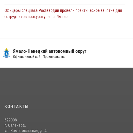
Офицеры спецназа Росгвардии провели практическое занятие для
сотрудников прокуратуры на Ямале
29 июля 2026, 10:42
4
Сотрудники СОБР «Варк» повышают боевое мастерство на Ямале
30 июля 2026, 09:34
1
Ямало-Ненецкий автономный округ
«Каникулы с Росгвардией» продолжаются на Ямале
Официальный сайт Правительства
18 июля 2026, 09:36
3
«Росгвардия. Вехи истории»: войска правопорядка на охране
стратегических объектов поверженной Германии (видео)
15 июля 2026, 11:18
1
На Ямале подведены итоги работы вневедомственной охраны
КОНТАКТЫ
Росгвардии за первое полугодие 2026 года
14 июля 2026, 06:53
629008
г. Салехард,
ул. Комсомольская, д. 4