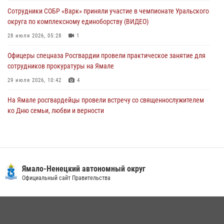
по пляжному волейболу
Сотрудники СОБР «Варк» приняли участие в чемпионате Уральского
27 июля 2026, 09:04
3
округа по комплексному единоборству (ВИДЕО)
28 июля 2026, 05:28
1
Офицеры спецназа Росгвардии провели практическое занятие для
сотрудников прокуратуры на Ямале
29 июля 2026, 10:42
4
На Ямале росгвардейцы провели встречу со священнослужителем
ко Дню семьи, любви и верности
08 июля 2026, 09:28
1
Сотрудники СОБР «Варк» повышают боевое мастерство на Ямале
30 июля 2026, 09:34
1
Ямало-Ненецкий автономный округ
«Каникулы с Росгвардией» продолжаются на Ямале
Официальный сайт Правительства
18 июля 2026, 09:36
3
«Росгвардия. Вехи истории»: войска правопорядка на охране
стратегических объектов поверженной Германии (видео)