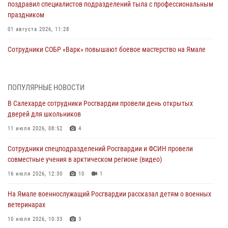
поздравил специалистов подразделений тыла с профессиональным
праздником
01 августа 2026, 11:28
Сотрудники СОБР «Варк» повышают боевое мастерство на Ямале
30 июля 2026, 09:34
1
Офицеры спецназа Росгвардии провели практическое занятие для
ПОПУЛЯРНЫЕ НОВОСТИ
сотрудников прокуратуры на Ямале
В Салехарде сотрудники Росгвардии провели день открытых
29 июля 2026, 10:42
4
дверей для школьников
В Уральском округе Росгвардии состоялось заседание
11 июля 2026, 08:52
4
оперативного штаба
Сотрудники спецподразделений Росгвардии и ФСИН провели
29 июля 2026, 10:39
совместные учения в арктическом регионе (видео)
Сотрудники СОБР «Варк» приняли участие в чемпионате Уральского
16 июля 2026, 12:30
10
1
округа по комплексному единоборству (ВИДЕО)
На Ямале военнослужащий Росгвардии рассказал детям о военных
28 июля 2026, 05:28
1
ветеринарах
На Полярном круге Росгвардия обеспечила безопасность турнира
10 июля 2026, 10:33
3